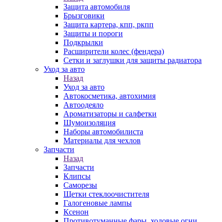
Защита автомобиля
Брызговики
Защита картера, кпп, ркпп
Защиты и пороги
Подкрылки
Расширители колес (фендера)
Сетки и заглушки для защиты радиатора
Уход за авто
Назад
Уход за авто
Автокосметика, автохимия
Автоодеяло
Ароматизаторы и салфетки
Шумоизоляция
Наборы автомобилиста
Материалы для чехлов
Запчасти
Назад
Запчасти
Клипсы
Саморезы
Щетки стеклоочистителя
Галогеновые лампы
Ксенон
Противотуманные фары, ходовые огни