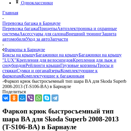
Одноклассники
Главная
-
Перевозка багажа в Барнауле
Перевозка багажа
Прицепы
Автоэлектроника и охранные
системы
Аксессуары для салона
Внешний тюнинг
Защита
автомобиля
Уход за авто
Запчасти
-
Фаркопы в Барнауле
Боксы на крышу
Багажники на крышу
Багажники на крышу
"LUX"
Крепления для велосипедов
Крепления для лыж и
сноубордов
Рейлинги крыши
Грузовые корзины
Тросы и
стяжки
Сумки и органайзеры
Комплектующие к
фаркопам
Комплектующие к багажникам
-
Фаркоп крюк быстросъемный тип шара BA для Skoda Superb
2008-2013 (T-S106-BA) в Барнауле
Поделиться
Фаркоп крюк быстросъемный тип
шара BA для Skoda Superb 2008-2013
(T-S106-BA) в Барнауле