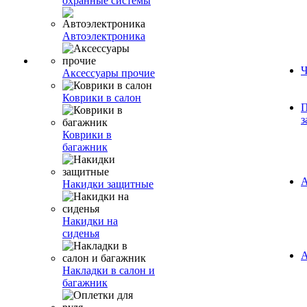
охранные системы
Автоэлектроника
Ч
Аксессуары прочие
Коврики в салон
П
з
Коврики в
багажник
А
Накидки защитные
Накидки на
сиденья
А
Накладки в салон и
багажник