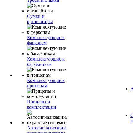
Тросы и стяжки
Сумки и
органайзеры
Комплектующие к
фаркопам
Комплектующие к
багажникам
Комплектующие к
прицепам
А
Прицепы и
комплектации
С
р
Автосигнализации,