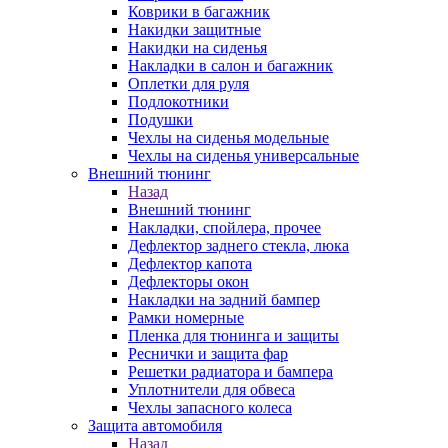
Коврики в багажник
Накидки защитные
Накидки на сиденья
Накладки в салон и багажник
Оплетки для руля
Подлокотники
Подушки
Чехлы на сиденья модельные
Чехлы на сиденья универсальные
Внешний тюнинг
Назад
Внешний тюнинг
Накладки, спойлера, прочее
Дефлектор заднего стекла, люка
Дефлектор капота
Дефлекторы окон
Накладки на задний бампер
Рамки номерные
Пленка для тюнинга и защиты
Реснички и защита фар
Решетки радиатора и бампера
Уплотнители для обвеса
Чехлы запасного колеса
Защита автомобиля
Назад