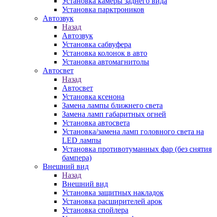
Установка камеры заднего вида
Установка парктроников
Автозвук
Назад
Автозвук
Установка сабвуфера
Установка колонок в авто
Установка автомагнитолы
Автосвет
Назад
Автосвет
Установка ксенона
Замена лампы ближнего света
Замена ламп габаритных огней
Установка автосвета
Установка/замена ламп головного света на
LED лампы
Установка противотуманных фар (без снятия
бампера)
Внешний вид
Назад
Внешний вид
Установка защитных накладок
Установка расширителей арок
Установка спойлера