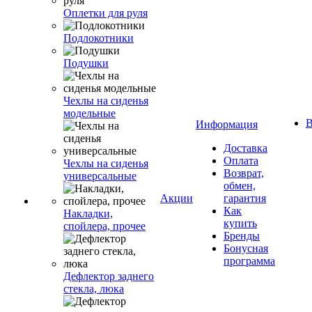
Оплетки для руля
Подлокотники
Подушки
Чехлы на сиденья
модельные
В
Информация
Доставка
Оплата
Чехлы на сиденья
Возврат,
универсальные
обмен,
Акции
гарантия
Как
Накладки,
купить
спойлера, прочее
Бренды
Бонусная
программа
Дефлектор заднего
стекла, люка