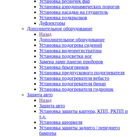
Установка ресничек фар
Установка аэродинамических порогов
Установка насадки на глушитель
Установка подкрылков
Дефлекторы
Дополнительное оборудование
Назад
Дополнительное оборудование
Установка подогрева сидений
Установка видеорегистратора
Установка подсветки ног
Замена ламп панели приборов
Установка брызговиков
Установка предпускового подогревателя
Установка подогревателя вебасто
Установка подогревателя бинар
Установка подогревателя гидроник
Защита авто
Назад
Защита авто
Установка защиты картера, КПП, РКПП и
т.д.
Установка шноркеля
Установка защиты заднего / переднего
бампера