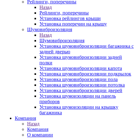
Рейлинги, поперечины
Назад
Рейлинги, поперечины
Установка рейлингов крыши
Установка поперечин на крышу
Шумовиброизоляция
Назад
Шумовиброизоляция
Установка шумовиброизоляции багажника с
задней дверью
Установка шумовиброизоляции задней
полки
Установка шумовиброизоляции капота
Установка шумовиброизоляции подкрылок
Установка шумовиброизоляции пола
Установка шумовиброизоляции потолка
Установка шумовиброизоляции дверей
Установка шумоизоляции на панель
приборов
Установка шумоизоляции на крышку
багажника
Компания
Назад
Компания
О компании