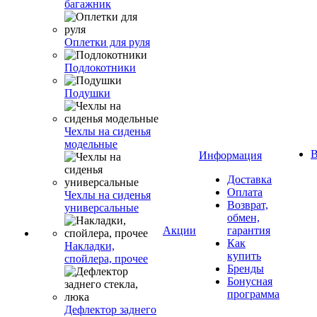
багажник
Оплетки для руля
Подлокотники
Подушки
Чехлы на сиденья
модельные
В
Информация
Доставка
Оплата
Чехлы на сиденья
Возврат,
универсальные
обмен,
Акции
гарантия
Как
Накладки,
купить
спойлера, прочее
Бренды
Бонусная
программа
Дефлектор заднего