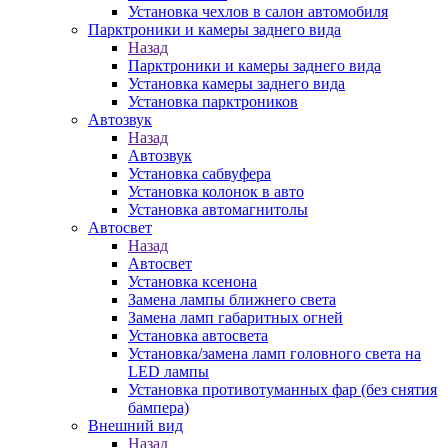
Установка чехлов в салон автомобиля
Парктроники и камеры заднего вида
Назад
Парктроники и камеры заднего вида
Установка камеры заднего вида
Установка парктроников
Автозвук
Назад
Автозвук
Установка сабвуфера
Установка колонок в авто
Установка автомагнитолы
Автосвет
Назад
Автосвет
Установка ксенона
Замена лампы ближнего света
Замена ламп габаритных огней
Установка автосвета
Установка/замена ламп головного света на
LED лампы
Установка противотуманных фар (без снятия
бампера)
Внешний вид
Назад