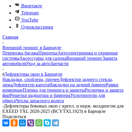
Вконтакте
Telegram
YouTube
Одноклассники
Главная
-
Внешний тюнинг в Барнауле
Перевозка багажа
Прицепы
Автоэлектроника и охранные
системы
Аксессуары для салона
Внешний тюнинг
Защита
автомобиля
Уход за авто
Запчасти
-
Дефлекторы окон в Барнауле
Накладки, спойлера, прочее
Дефлектор заднего стекла,
люка
Дефлектор капота
Накладки на задний бампер
Рамки
номерные
Пленка для тюнинга и защиты
Реснички и защита
фар
Решетки радиатора и бампера
Уплотнители для
обвеса
Чехлы запасного колеса
-
Дефлекторы боковых окон с крепл. и нерж. молдингом для
EXEED TXL 2020-2025 (BCYTXL1923) в Барнауле
Поделиться