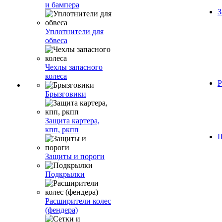
и бампера
З
Уплотнители для
обвеса
Чехлы запасного
колеса
Р
Брызговики
Защита картера,
кпп, ркпп
Ш
Защиты и пороги
Подкрылки
Расширители колес
(фендера)