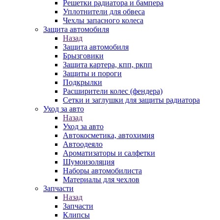
Решетки радиатора и бампера
Уплотнители для обвеса
Чехлы запасного колеса
Защита автомобиля
Назад
Защита автомобиля
Брызговики
Защита картера, кпп, ркпп
Защиты и пороги
Подкрылки
Расширители колес (фендера)
Сетки и заглушки для защиты радиатора
Уход за авто
Назад
Уход за авто
Автокосметика, автохимия
Автоодеяло
Ароматизаторы и салфетки
Шумоизоляция
Наборы автомобилиста
Материалы для чехлов
Запчасти
Назад
Запчасти
Клипсы