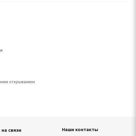
еж
нним открыванием
Наши контакты
 на связи