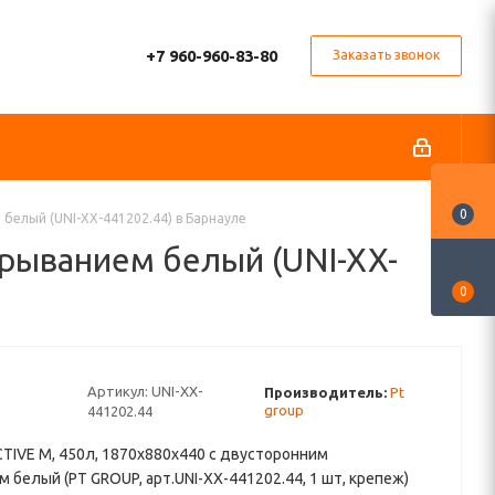
+7 960-960-83-80
Заказать звонок
0
белый (UNI-XX-441202.44) в Барнауле
крыванием белый (UNI-XX-
0
Артикул:
UNI-XX-
Производитель:
Pt
group
441202.44
TIVE M, 450л, 1870х880х440 с двусторонним
 белый (PT GROUP, арт.UNI-XX-441202.44, 1 шт, крепеж)