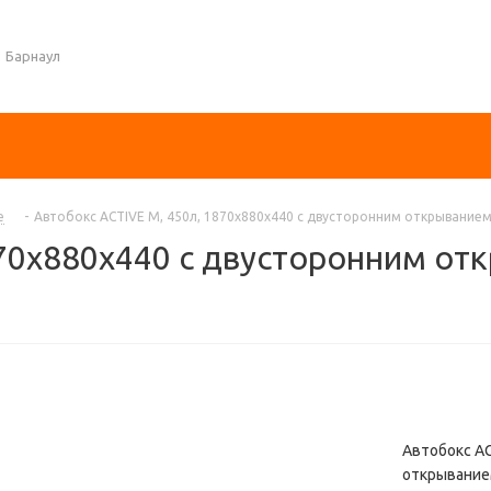
Барнаул
е
-
Автобокс ACTIVE M, 450л, 1870х880х440 с двусторонним открыванием 
870х880х440 с двусторонним от
Автобокс AC
открыванием