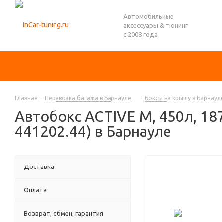
Автомобильные
аксессуары & тюнинг
с 2008 года
Главная
-
Перевозка багажа в Барнауле
-
Боксы на крышу в Барнаул
Автобокс ACTIVE M, 450л, 1
441202.44) в Барнауле
Доставка
Оплата
Возврат, обмен, гарантия