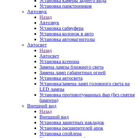
Установка камеры заднего вида
Установка парктроников
Автозвук
Назад
Автозвук
Установка сабвуфера
Установка колонок в авто
Установка автомагнитолы
Автосвет
Назад
Автосвет
Установка ксенона
Замена лампы ближнего света
Замена ламп габаритных огней
Установка автосвета
Установка/замена ламп головного света на
LED лампы
Установка противотуманных фар (без снятия
бампера)
Внешний вид
Назад
Внешний вид
Установка защитных накладок
Установка расширителей арок
Установка спойлера