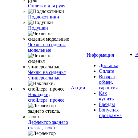
Оплетки для руля
Подлокотники
Подушки
Чехлы на сиденья
модельные
В
Информация
Доставка
Оплата
Чехлы на сиденья
Возврат,
универсальные
обмен,
Акции
гарантия
Как
Накладки,
купить
спойлера, прочее
Бренды
Бонусная
программа
Дефлектор заднего
стекла, люка