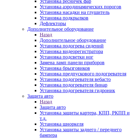
Установка ресничек фар
Установка аэродинамических порогов
Установка насадки на глушитель
Установка подкрылков
Дефлекторы
Дополнительное оборудование
Назад
Дополнительное оборудование
Установка подогрева сидений
Установка видеорегистратора
Установка подсветки ног
Замена ламп панели приборов
Установка брызговиков
Установка предпускового подогревателя
Установка подогревателя вебасто
Установка подогревателя бинар
Установка подогревателя гидроник
Защита авто
Назад
Защита авто
Установка защиты картера, КПП, РКПП и
т.д.
Установка шноркеля
Установка защиты заднего / переднего
бампера