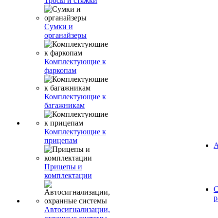
Тросы и стяжки
Сумки и
органайзеры
Комплектующие к
фаркопам
Комплектующие к
багажникам
Комплектующие к
прицепам
А
Прицепы и
комплектации
С
р
Автосигнализации,