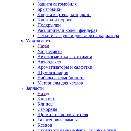
Защита автомобиля
Брызговики
Защита картера, кпп, ркпп
Защиты и пороги
Подкрылки
Расширители колес (фендера)
Сетки и заглушки для защиты радиатора
Уход за авто
Назад
Уход за авто
Автокосметика, автохимия
Автоодеяло
Ароматизаторы и салфетки
Шумоизоляция
Наборы автомобилиста
Материалы для чехлов
Запчасти
Назад
Запчасти
Клипсы
Саморезы
Щетки стеклоочистителя
Галогеновые лампы
Ксенон
Противотуманные фары, ходовые огни