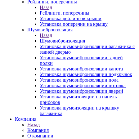
Рейлинги, поперечины
Назад
Рейлинги, поперечины
Установка рейлингов крыши
Установка поперечин на крышу
Шумовиброизоляция
Назад
Шумовиброизоляция
Установка шумовиброизоляции багажника с
задней дверью
Установка шумовиброизоляции задней
полки
Установка шумовиброизоляции капота
Установка шумовиброизоляции подкрылок
Установка шумовиброизоляции пола
Установка шумовиброизоляции потолка
Установка шумовиброизоляции дверей
Установка шумоизоляции на панель
приборов
Установка шумоизоляции на крышку
багажника
Компания
Назад
Компания
О компании