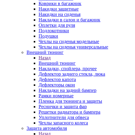
Коврики в багажник
Накидки защитные
Накидки на сиденья
Накладки в салон и багажник
Оплетки для руля
Подлокотники
Подушки
Чехлы на сиденья модельные
Чехлы на сиденья универсальные
Внешний тюнинг
Назад
Внешний тюнинг
Накладки, спойлера, прочее
Дефлектор заднего стекла, люка
Дефлектор капота
Дефлекторы окон
Накладки на задний бампер
Рамки номерные
Пленка для тюнинга и защиты
Реснички и защита фар
Решетки радиатора и бампера
Уплотнители для обвеса
Чехлы запасного колеса
Защита автомобиля
Назад