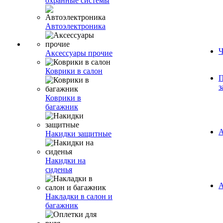
охранные системы
Автоэлектроника
Ч
Аксессуары прочие
Коврики в салон
П
з
Коврики в
багажник
А
Накидки защитные
Накидки на
сиденья
А
Накладки в салон и
багажник