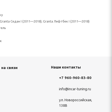
ку
Granta Седан I (2011—2018); Granta Лифтбек I (2011—2018)
тель
к
Наши контакты
 на связи
+7 960-960-83-80
info@incar-tuning.ru
ул. Новороссийская,
138В