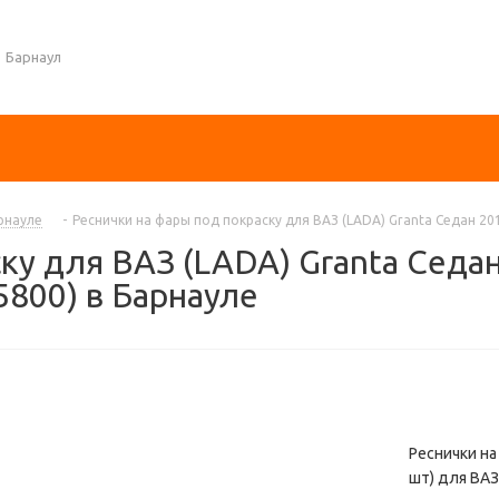
Барнаул
рнауле
-
Реснички на фары под покраску для ВАЗ (LADA) Granta Седан 20
ку для ВАЗ (LADA) Granta Седан
800) в Барнауле
Реснички на
шт) для ВАЗ 