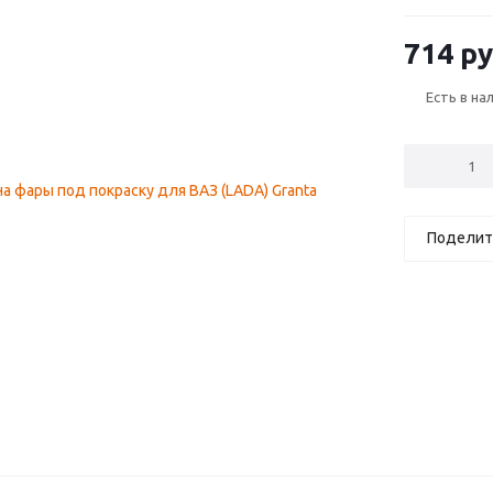
—2018)
714
ру
Есть в на
Поделит