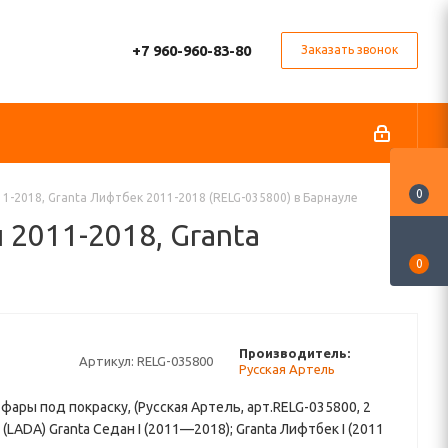
+7 960-960-83-80
Заказать звонок
0
11-2018, Granta Лифтбек 2011-2018 (RELG-035800) в Барнауле
 2011-2018, Granta
0
Производитель:
Артикул:
RELG-035800
Русская Артель
 фары под покраску, (Русская Артель, арт.RELG-035800, 2
(LADA) Granta Седан I (2011—2018); Granta Лифтбек I (2011