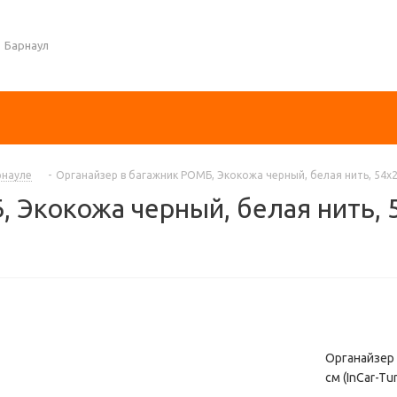
Барнаул
рнауле
-
Органайзер в багажник РОМБ, Экокожа черный, белая нить, 54x2
 Экокожа черный, белая нить, 
Органайзер 
см (InCar-Tu