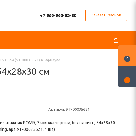
+7 960-960-83-80
Заказать звонок
0
8x30 см (УТ-00035621) в Барнауле
54x28x30 см
0
Артикул:
УТ-00035621
в багажник РОМБ, Экокожа черный, белая нить, 54x28x30
ning, арт.УТ-00035621, 1 шт)