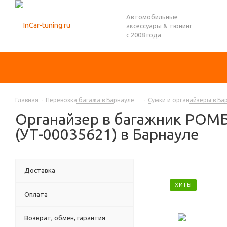
Автомобильные
аксессуары & тюнинг
с 2008 года
Главная
-
Перевозка багажа в Барнауле
-
Сумки и органайзеры в Ба
Органайзер в багажник РОМБ,
(УТ-00035621) в Барнауле
Доставка
ХИТЫ
Оплата
Возврат, обмен, гарантия