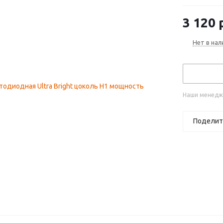
3 120
р
Нет в нал
Наши менедже
Поделит