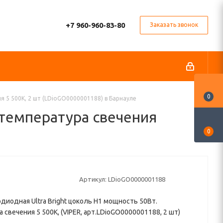
+7 960-960-83-80
Заказать звонок
0
я 5 500К, 2 шт (LDioGO0000001188) в Барнауле
 температура свечения
0
Артикул:
LDioGO0000001188
диодная Ultra Bright цоколь H1 мощность 50Вт.
 свечения 5 500К, (VIPER, арт.LDioGO0000001188, 2 шт)