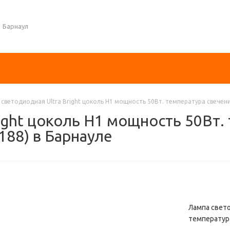
Барнаул
светодиодная Ultra Bright цоколь H1 мощность 50Вт. температура свечени
ight цоколь H1 мощность 50Вт.
188) в Барнауле
Лампа свето
температура