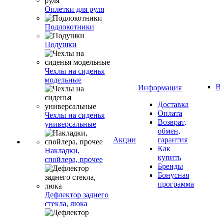
Оплетки для руля
Подлокотники
Подушки
Чехлы на сиденья
модельные
В
Информация
Доставка
Оплата
Чехлы на сиденья
Возврат,
универсальные
обмен,
Акции
гарантия
Как
Накладки,
купить
спойлера, прочее
Бренды
Бонусная
программа
Дефлектор заднего
стекла, люка