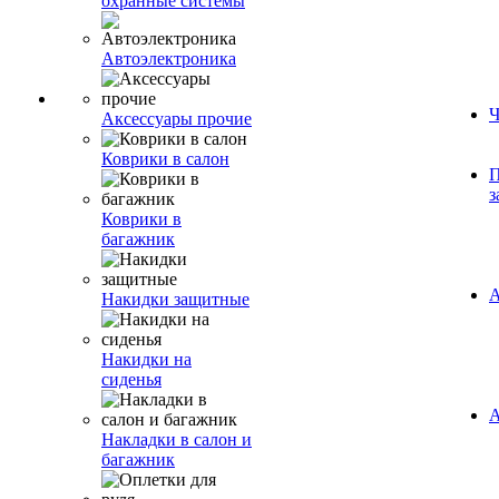
охранные системы
Автоэлектроника
Ч
Аксессуары прочие
Коврики в салон
П
з
Коврики в
багажник
А
Накидки защитные
Накидки на
сиденья
А
Накладки в салон и
багажник