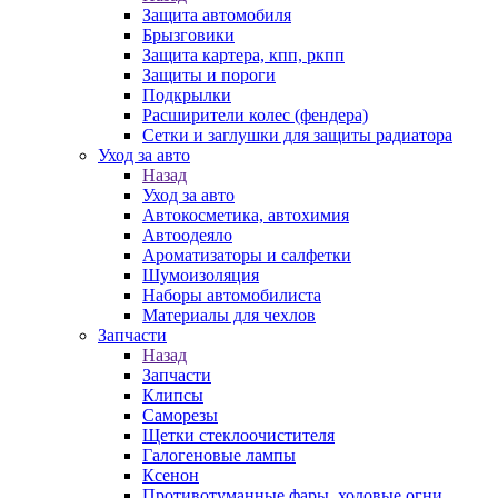
Защита автомобиля
Брызговики
Защита картера, кпп, ркпп
Защиты и пороги
Подкрылки
Расширители колес (фендера)
Сетки и заглушки для защиты радиатора
Уход за авто
Назад
Уход за авто
Автокосметика, автохимия
Автоодеяло
Ароматизаторы и салфетки
Шумоизоляция
Наборы автомобилиста
Материалы для чехлов
Запчасти
Назад
Запчасти
Клипсы
Саморезы
Щетки стеклоочистителя
Галогеновые лампы
Ксенон
Противотуманные фары, ходовые огни