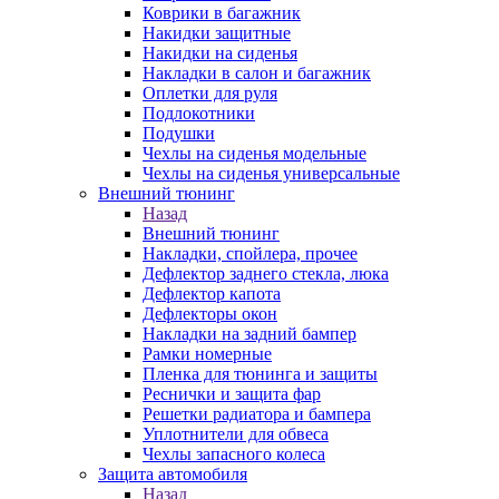
Коврики в багажник
Накидки защитные
Накидки на сиденья
Накладки в салон и багажник
Оплетки для руля
Подлокотники
Подушки
Чехлы на сиденья модельные
Чехлы на сиденья универсальные
Внешний тюнинг
Назад
Внешний тюнинг
Накладки, спойлера, прочее
Дефлектор заднего стекла, люка
Дефлектор капота
Дефлекторы окон
Накладки на задний бампер
Рамки номерные
Пленка для тюнинга и защиты
Реснички и защита фар
Решетки радиатора и бампера
Уплотнители для обвеса
Чехлы запасного колеса
Защита автомобиля
Назад