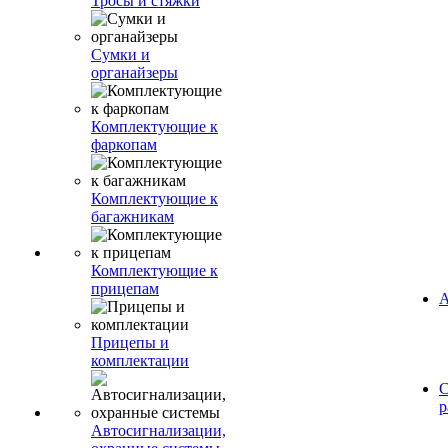
Тросы и стяжки
Сумки и
органайзеры
Комплектующие к
фаркопам
Комплектующие к
багажникам
Комплектующие к
прицепам
А
Прицепы и
комплектации
С
р
Автосигнализации,