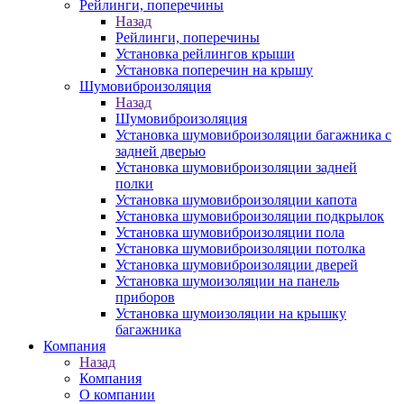
Рейлинги, поперечины
Назад
Рейлинги, поперечины
Установка рейлингов крыши
Установка поперечин на крышу
Шумовиброизоляция
Назад
Шумовиброизоляция
Установка шумовиброизоляции багажника с
задней дверью
Установка шумовиброизоляции задней
полки
Установка шумовиброизоляции капота
Установка шумовиброизоляции подкрылок
Установка шумовиброизоляции пола
Установка шумовиброизоляции потолка
Установка шумовиброизоляции дверей
Установка шумоизоляции на панель
приборов
Установка шумоизоляции на крышку
багажника
Компания
Назад
Компания
О компании