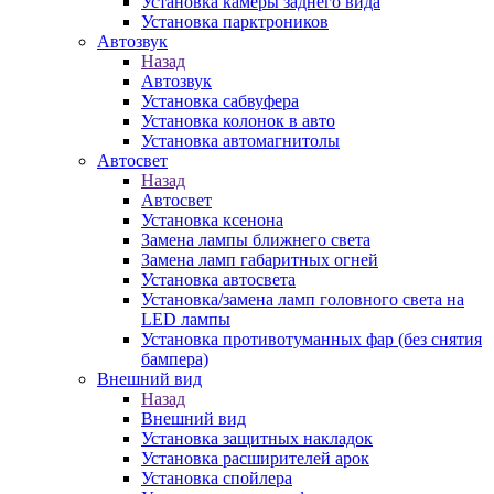
Установка камеры заднего вида
Установка парктроников
Автозвук
Назад
Автозвук
Установка сабвуфера
Установка колонок в авто
Установка автомагнитолы
Автосвет
Назад
Автосвет
Установка ксенона
Замена лампы ближнего света
Замена ламп габаритных огней
Установка автосвета
Установка/замена ламп головного света на
LED лампы
Установка противотуманных фар (без снятия
бампера)
Внешний вид
Назад
Внешний вид
Установка защитных накладок
Установка расширителей арок
Установка спойлера