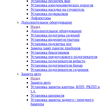
Установка ресничек фар
Установка аэродинамических порогов
Установка насадки на глушитель
Установка подкрылков
Дефлекторы
Дополнительное оборудование
Назад
Дополнительное оборудование
Установка подогрева сидений
Установка видеорегистратора
Установка подсветки ног
Замена ламп панели приборов
Установка брызговиков
Установка предпускового подогревателя
Установка подогревателя вебасто
Установка подогревателя бинар
Установка подогревателя гидроник
Защита авто
Назад
Защита авто
Установка защиты картера, КПП, РКПП и
т.д.
Установка шноркеля
Установка защиты заднего / переднего
бампера