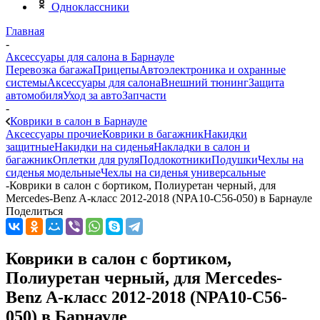
Одноклассники
Главная
-
Аксессуары для салона в Барнауле
Перевозка багажа
Прицепы
Автоэлектроника и охранные
системы
Аксессуары для салона
Внешний тюнинг
Защита
автомобиля
Уход за авто
Запчасти
-
Коврики в салон в Барнауле
Аксессуары прочие
Коврики в багажник
Накидки
защитные
Накидки на сиденья
Накладки в салон и
багажник
Оплетки для руля
Подлокотники
Подушки
Чехлы на
сиденья модельные
Чехлы на сиденья универсальные
-
Коврики в салон с бортиком, Полиуретан черный, для
Mercedes-Benz A-класс 2012-2018 (NPA10-C56-050) в Барнауле
Поделиться
Коврики в салон с бортиком,
Полиуретан черный, для Mercedes-
Benz A-класс 2012-2018 (NPA10-C56-
050) в Барнауле