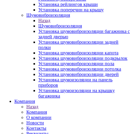
Установка рейлингов крыши
Установка поперечин на крышу
Шумовиброизоляция
Назад
Шумовиброизоляция
Установка шумовиброизоляции багажника с
задней дверью
Установка шумовиброизоляции задней
полки
Установка шумовиброизоляции капота
Установка шумовиброизоляции подкрылок
Установка шумовиброизоляции пола
Установка шумовиброизоляции потолка
Установка шумовиброизоляции дверей
Установка шумоизоляции на панель
приборов
Установка шумоизоляции на крышку
багажника
Компания
Назад
Компания
О компании
Новости
Контакты
Реквизиты