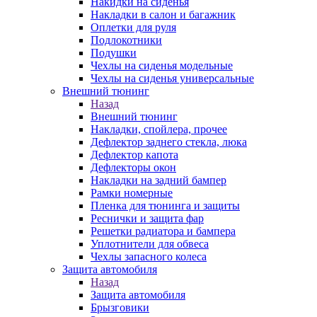
Накидки на сиденья
Накладки в салон и багажник
Оплетки для руля
Подлокотники
Подушки
Чехлы на сиденья модельные
Чехлы на сиденья универсальные
Внешний тюнинг
Назад
Внешний тюнинг
Накладки, спойлера, прочее
Дефлектор заднего стекла, люка
Дефлектор капота
Дефлекторы окон
Накладки на задний бампер
Рамки номерные
Пленка для тюнинга и защиты
Реснички и защита фар
Решетки радиатора и бампера
Уплотнители для обвеса
Чехлы запасного колеса
Защита автомобиля
Назад
Защита автомобиля
Брызговики