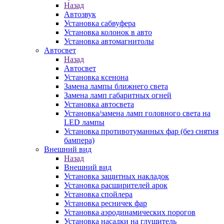
Назад
Автозвук
Установка сабвуфера
Установка колонок в авто
Установка автомагнитолы
Автосвет
Назад
Автосвет
Установка ксенона
Замена лампы ближнего света
Замена ламп габаритных огней
Установка автосвета
Установка/замена ламп головного света на
LED лампы
Установка противотуманных фар (без снятия
бампера)
Внешний вид
Назад
Внешний вид
Установка защитных накладок
Установка расширителей арок
Установка спойлера
Установка ресничек фар
Установка аэродинамических порогов
Установка насадки на глушитель