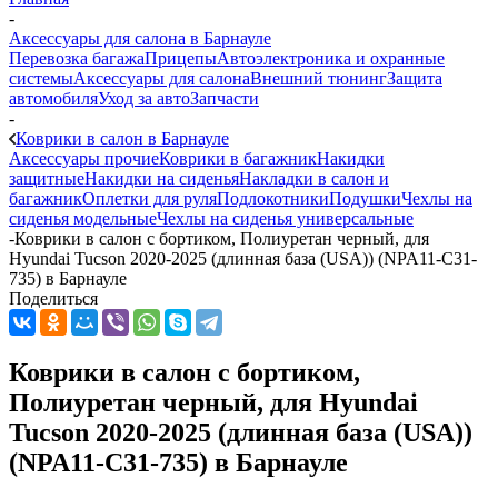
-
Аксессуары для салона в Барнауле
Перевозка багажа
Прицепы
Автоэлектроника и охранные
системы
Аксессуары для салона
Внешний тюнинг
Защита
автомобиля
Уход за авто
Запчасти
-
Коврики в салон в Барнауле
Аксессуары прочие
Коврики в багажник
Накидки
защитные
Накидки на сиденья
Накладки в салон и
багажник
Оплетки для руля
Подлокотники
Подушки
Чехлы на
сиденья модельные
Чехлы на сиденья универсальные
-
Коврики в салон с бортиком, Полиуретан черный, для
Hyundai Tucson 2020-2025 (длинная база (USA)) (NPA11-C31-
735) в Барнауле
Поделиться
Коврики в салон с бортиком,
Полиуретан черный, для Hyundai
Tucson 2020-2025 (длинная база (USA))
(NPA11-C31-735) в Барнауле