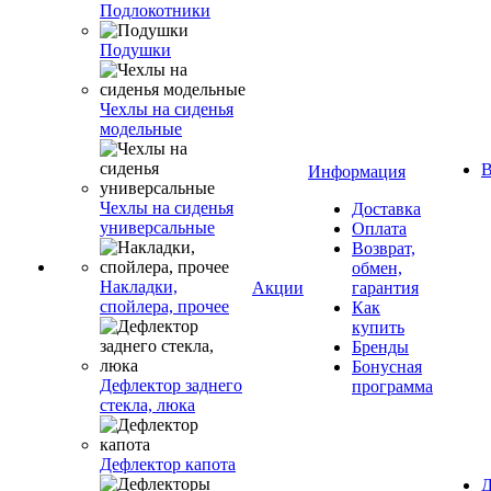
Подлокотники
Подушки
Чехлы на сиденья
модельные
В
Информация
Чехлы на сиденья
Доставка
универсальные
Оплата
Возврат,
обмен,
Накладки,
Акции
гарантия
спойлера, прочее
Как
купить
Бренды
Бонусная
Дефлектор заднего
программа
стекла, люка
Дефлектор капота
Д