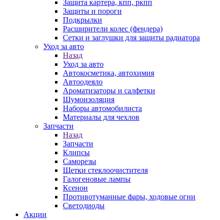
Защита картера, кпп, ркпп
Защиты и пороги
Подкрылки
Расширители колес (фендера)
Сетки и заглушки для защиты радиатора
Уход за авто
Назад
Уход за авто
Автокосметика, автохимия
Автоодеяло
Ароматизаторы и салфетки
Шумоизоляция
Наборы автомобилиста
Материалы для чехлов
Запчасти
Назад
Запчасти
Клипсы
Саморезы
Щетки стеклоочистителя
Галогеновые лампы
Ксенон
Противотуманные фары, ходовые огни
Светодиоды
Акции