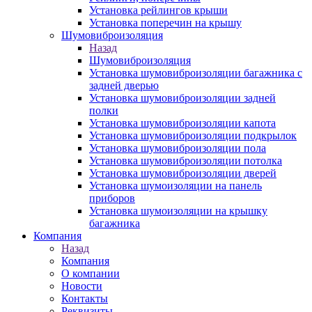
Установка рейлингов крыши
Установка поперечин на крышу
Шумовиброизоляция
Назад
Шумовиброизоляция
Установка шумовиброизоляции багажника с
задней дверью
Установка шумовиброизоляции задней
полки
Установка шумовиброизоляции капота
Установка шумовиброизоляции подкрылок
Установка шумовиброизоляции пола
Установка шумовиброизоляции потолка
Установка шумовиброизоляции дверей
Установка шумоизоляции на панель
приборов
Установка шумоизоляции на крышку
багажника
Компания
Назад
Компания
О компании
Новости
Контакты
Реквизиты