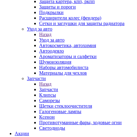
Защита картера, кпп, ркпп
Защиты и пороги
Подкрылки
Расширители колес (фендера)
Сетки и заглушки для защиты радиатора
Уход за авто
Назад
Уход за авто
Автокосметика, автохимия
Автоодеяло
Ароматизаторы и салфетки
Шумоизоляция
Наборы автомобилиста
Материалы для чехлов
Запчасти
Назад
Запчасти
Клипсы
Саморезы
Щетки стеклоочистителя
Галогеновые лампы
Ксенон
Противотуманные фары, ходовые огни
Светодиоды
Акции