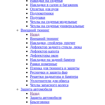
Накидки на сиденья
Накладки в салон и багажник
Оплетки для руля
Подлокотники
Подушки
Чехлы на сиденья модельные
Чехлы на сиденья универсальные
Внешний тюнинг
Назад
Внешний тюнинг
Накладки, спойлера, прочее
Дефлектор заднего стекла, люка
Дефлектор капота
Дефлекторы окон
Накладки на задний бампер
Рамки номерные
Пленка для тюнинга и защиты
Реснички и защита фар
Решетки радиатора и бампера
Уплотнители для обвеса
Чехлы запасного колеса
Защита автомобиля
Назад
Защита автомобиля
Брызговики