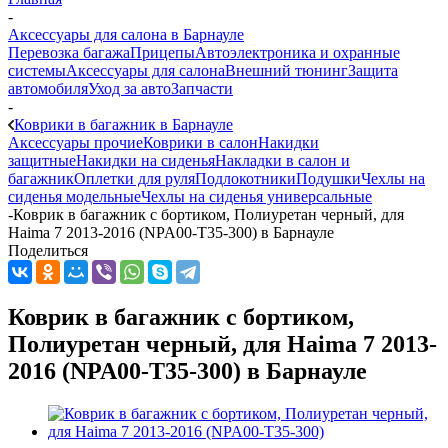
-
Аксессуары для салона в Барнауле
Перевозка багажа
Прицепы
Автоэлектроника и охранные
системы
Аксессуары для салона
Внешний тюнинг
Защита
автомобиля
Уход за авто
Запчасти
-
Коврики в багажник в Барнауле
Аксессуары прочие
Коврики в салон
Накидки
защитные
Накидки на сиденья
Накладки в салон и
багажник
Оплетки для руля
Подлокотники
Подушки
Чехлы на
сиденья модельные
Чехлы на сиденья универсальные
-
Коврик в багажник с бортиком, Полиуретан черный, для
Haima 7 2013-2016 (NPA00-T35-300) в Барнауле
Поделиться
Коврик в багажник с бортиком,
Полиуретан черный, для Haima 7 2013-
2016 (NPA00-T35-300) в Барнауле