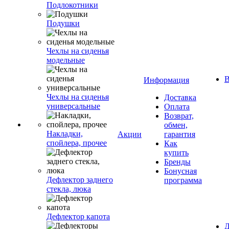
Подлокотники
Подушки
Чехлы на сиденья
модельные
В
Информация
Чехлы на сиденья
Доставка
универсальные
Оплата
Возврат,
обмен,
Накладки,
Акции
гарантия
спойлера, прочее
Как
купить
Бренды
Бонусная
Дефлектор заднего
программа
стекла, люка
Дефлектор капота
Д