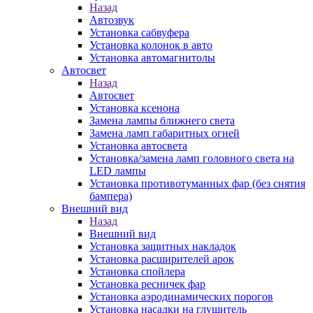
Назад
Автозвук
Установка сабвуфера
Установка колонок в авто
Установка автомагнитолы
Автосвет
Назад
Автосвет
Установка ксенона
Замена лампы ближнего света
Замена ламп габаритных огней
Установка автосвета
Установка/замена ламп головного света на
LED лампы
Установка противотуманных фар (без снятия
бампера)
Внешний вид
Назад
Внешний вид
Установка защитных накладок
Установка расширителей арок
Установка спойлера
Установка ресничек фар
Установка аэродинамических порогов
Установка насадки на глушитель