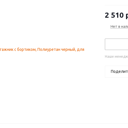
2 510
р
Нет в нал
Наши менедже
Поделит