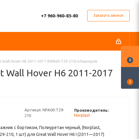
+7 960-960-83-80
Заказать звонок
0
 Wall Hover H6 2011-2017 (NPA00-T29-210) в Барнауле
t Wall Hover H6 2011-2017
0
Артикул:
NPA00-T29-
Производитель:
Norplast
210
гажник с бортиком, Полиуретан черный, (Norplast,
9-210, 1 шт) для Great Wall Hover H6 I (2011—2017)