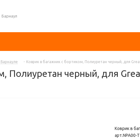
Барнаул
в Барнауле
-
Коврик в багажник с бортиком, Полиуретан черный, для Great
м, Полиуретан черный, для Grea
Коврик в ба
арт.NPA00-T2