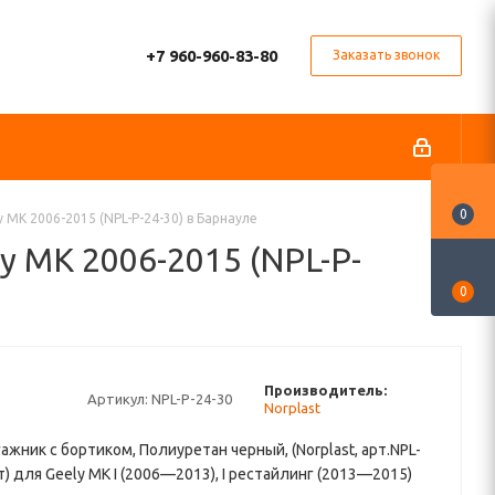
+7 960-960-83-80
Заказать звонок
0
 MK 2006-2015 (NPL-P-24-30) в Барнауле
y MK 2006-2015 (NPL-P-
0
Производитель:
Артикул:
NPL-P-24-30
Norplast
гажник с бортиком, Полиуретан черный, (Norplast, арт.NPL-
шт) для Geely MK I (2006—2013), I рестайлинг (2013—2015)