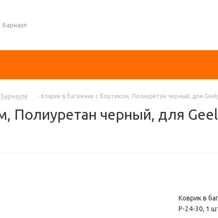
Барнаул
в Барнауле
-
Коврик в багажник с бортиком, Полиуретан черный, для Geely
м, Полиуретан черный, для Geel
Коврик в ба
P-24-30, 1 