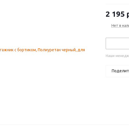
2 195
р
Нет в нал
Наши менедже
Поделит