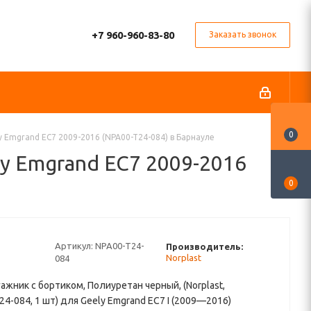
+7 960-960-83-80
Заказать звонок
0
y Emgrand EC7 2009-2016 (NPA00-T24-084) в Барнауле
ly Emgrand EC7 2009-2016
0
Артикул:
NPA00-T24-
Производитель:
Norplast
084
гажник с бортиком, Полиуретан черный, (Norplast,
24-084, 1 шт) для Geely Emgrand EC7 I (2009—2016)