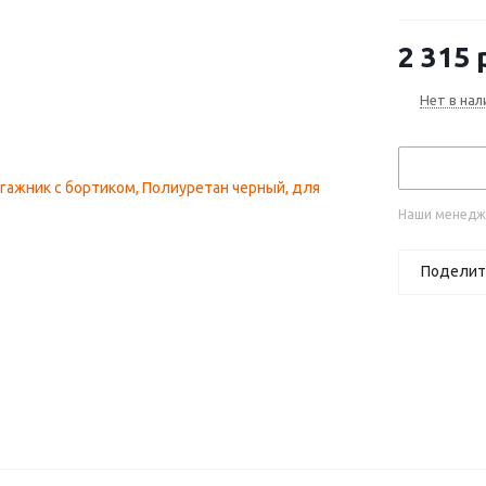
2 315
р
Нет в нал
Наши менедже
Поделит