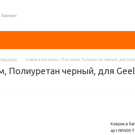
Барнаул
в Барнауле
-
Коврик в багажник с бортиком, Полиуретан черный, для Geel
м, Полиуретан черный, для Gee
Коврик в ба
арт.NPA00-T