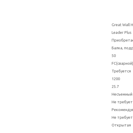
Great Wall 
Leader Plus
Приобрета
Балка, под
50
FC(сварной
Требуется
1200
25.7
Несъемный
Не требует
Рекоменду
Не требует
Открытая