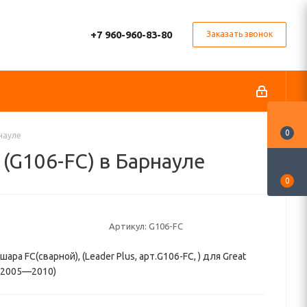
+7 960-960-83-80
Заказать звонок
0
рнауле
 (G106-FC) в Барнауле
0
Артикул:
G106-FC
ара FC(сварной), (Leader Plus, арт.G106-FC, ) для Great
I (2005—2010)