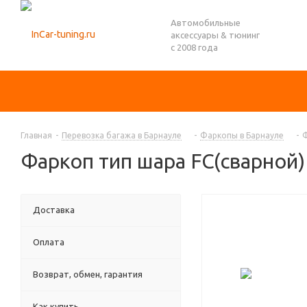
Автомобильные
аксессуары & тюнинг
с 2008 года
Главная
-
Перевозка багажа в Барнауле
-
Фаркопы в Барнауле
-
Ф
Фаркоп тип шара FC(сварной) 
Доставка
Оплата
Возврат, обмен, гарантия
Как купить