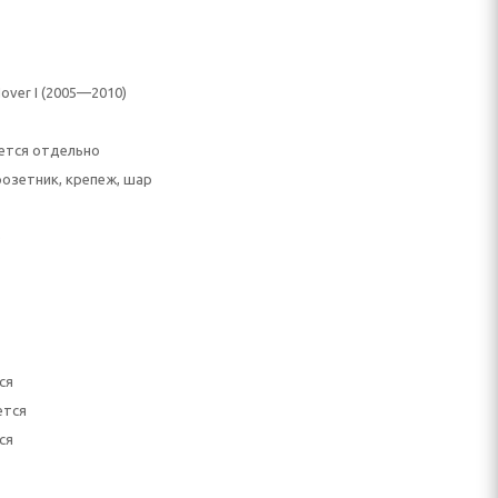
Hover I (2005—2010)
ется отдельно
розетник, крепеж, шар
)
ся
ется
ся