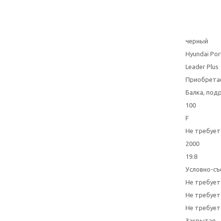
черный
Hyundai Port
Leader Plus
Приобрета
Балка, под
100
F
Не требует
2000
19.8
Условно-съ
Не требует
Не требует
Не требует
Закрытая