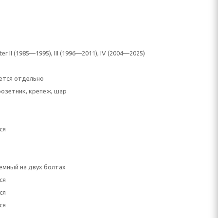
er II (1985—1995), III (1996—2011), IV (2004—2025)
ется отдельно
розетник, крепеж, шар
ся
емный на двух болтах
ся
ся
ся