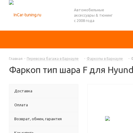
Автомобильные
аксессуары & тюнинг
с 2008 года
Главная
-
Перевозка багажа в Барнауле
-
Фаркопы в Барнауле
-
Ф
Фаркоп тип шара F для Hyunda
Доставка
Оплата
Возврат, обмен, гарантия
Как купить