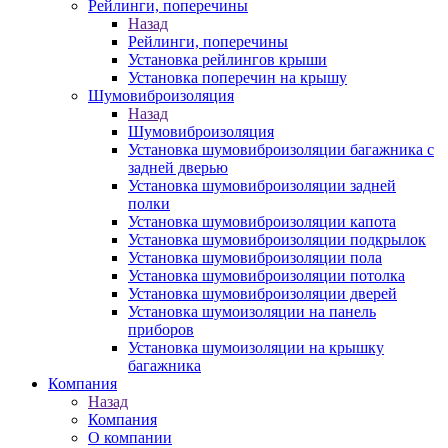
Рейлинги, поперечины
Назад
Рейлинги, поперечины
Установка рейлингов крыши
Установка поперечин на крышу
Шумовиброизоляция
Назад
Шумовиброизоляция
Установка шумовиброизоляции багажника с
задней дверью
Установка шумовиброизоляции задней
полки
Установка шумовиброизоляции капота
Установка шумовиброизоляции подкрылок
Установка шумовиброизоляции пола
Установка шумовиброизоляции потолка
Установка шумовиброизоляции дверей
Установка шумоизоляции на панель
приборов
Установка шумоизоляции на крышку
багажника
Компания
Назад
Компания
О компании