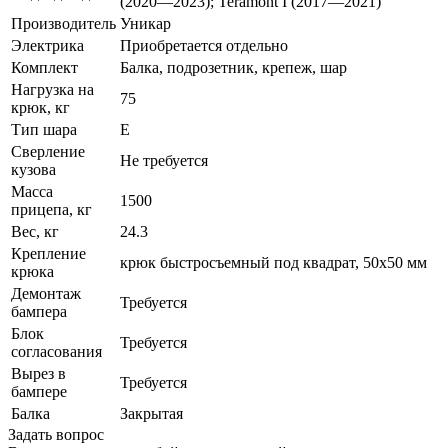
(2020—2023); Teramont I (2017—2021)
Производитель
Уникар
Электрика
Приобретается отдельно
Комплект
Балка, подрозетник, крепеж, шар
Нагрузка на
75
крюк, кг
Тип шара
E
Сверление
Не требуется
кузова
Масса
1500
прицепа, кг
Вес, кг
24.3
Крепление
крюк быстросъемный под квадрат, 50х50 мм
крюка
Демонтаж
Требуется
бампера
Блок
Требуется
согласования
Вырез в
Требуется
бампере
Балка
Закрытая
Задать вопрос