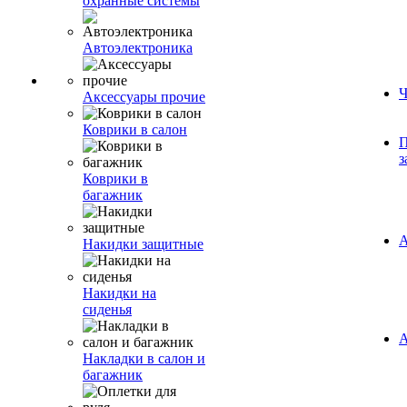
охранные системы
Автоэлектроника
Ч
Аксессуары прочие
Коврики в салон
П
з
Коврики в
багажник
А
Накидки защитные
Накидки на
сиденья
А
Накладки в салон и
багажник