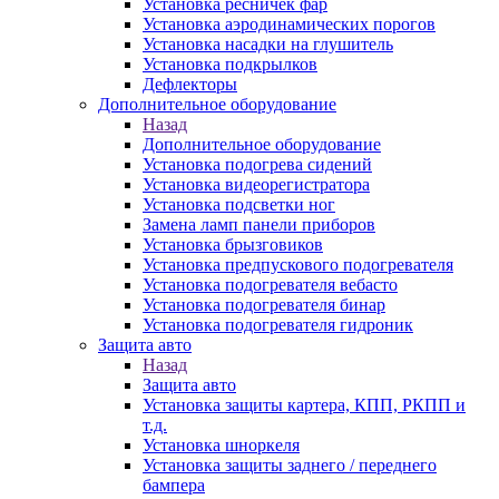
Установка ресничек фар
Установка аэродинамических порогов
Установка насадки на глушитель
Установка подкрылков
Дефлекторы
Дополнительное оборудование
Назад
Дополнительное оборудование
Установка подогрева сидений
Установка видеорегистратора
Установка подсветки ног
Замена ламп панели приборов
Установка брызговиков
Установка предпускового подогревателя
Установка подогревателя вебасто
Установка подогревателя бинар
Установка подогревателя гидроник
Защита авто
Назад
Защита авто
Установка защиты картера, КПП, РКПП и
т.д.
Установка шноркеля
Установка защиты заднего / переднего
бампера