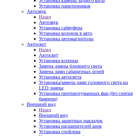
Установка камеры заднего вида
Установка парктроников
Автозвук
Назад
Автозвук
Установка сабвуфера
Установка колонок в авто
Установка автомагнитолы
Автосвет
Назад
Автосвет
Установка ксенона
Замена лампы ближнего света
Замена ламп габаритных огней
Установка автосвета
Установка/замена ламп головного света на
LED лампы
Установка противотуманных фар (без снятия
бампера)
Внешний вид
Назад
Внешний вид
Установка защитных накладок
Установка расширителей арок
Установка спойлера