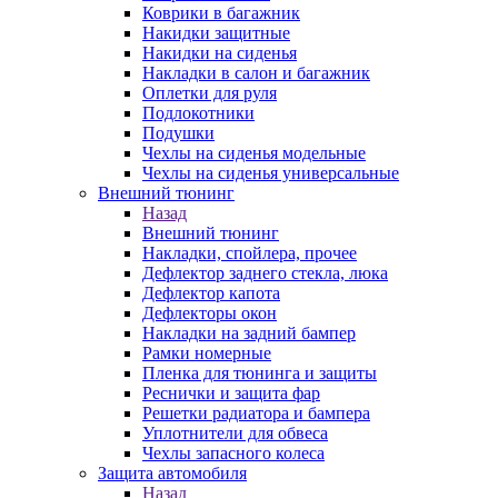
Коврики в багажник
Накидки защитные
Накидки на сиденья
Накладки в салон и багажник
Оплетки для руля
Подлокотники
Подушки
Чехлы на сиденья модельные
Чехлы на сиденья универсальные
Внешний тюнинг
Назад
Внешний тюнинг
Накладки, спойлера, прочее
Дефлектор заднего стекла, люка
Дефлектор капота
Дефлекторы окон
Накладки на задний бампер
Рамки номерные
Пленка для тюнинга и защиты
Реснички и защита фар
Решетки радиатора и бампера
Уплотнители для обвеса
Чехлы запасного колеса
Защита автомобиля
Назад