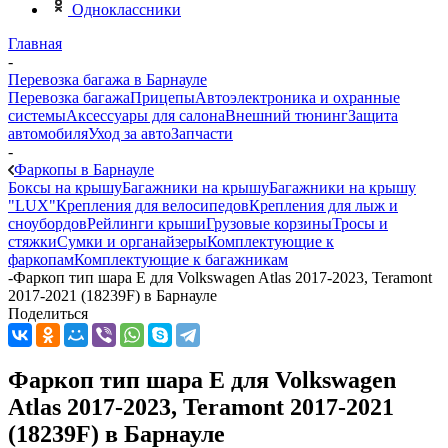
Одноклассники
Главная
-
Перевозка багажа в Барнауле
Перевозка багажа
Прицепы
Автоэлектроника и охранные
системы
Аксессуары для салона
Внешний тюнинг
Защита
автомобиля
Уход за авто
Запчасти
-
Фаркопы в Барнауле
Боксы на крышу
Багажники на крышу
Багажники на крышу
"LUX"
Крепления для велосипедов
Крепления для лыж и
сноубордов
Рейлинги крыши
Грузовые корзины
Тросы и
стяжки
Сумки и органайзеры
Комплектующие к
фаркопам
Комплектующие к багажникам
-
Фаркоп тип шара E для Volkswagen Atlas 2017-2023, Teramont
2017-2021 (18239F) в Барнауле
Поделиться
Фаркоп тип шара E для Volkswagen
Atlas 2017-2023, Teramont 2017-2021
(18239F) в Барнауле