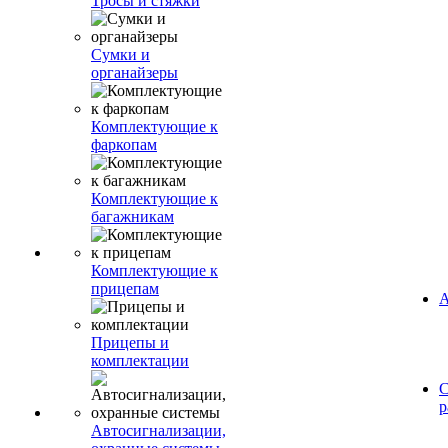
Тросы и стяжки
Сумки и
органайзеры
Комплектующие к
фаркопам
Комплектующие к
багажникам
Комплектующие к
прицепам
А
Прицепы и
комплектации
С
р
Автосигнализации,