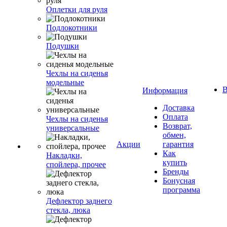
Оплетки для руля
Подлокотники
Подушки
Чехлы на сиденья
модельные
В
Информация
Доставка
Оплата
Чехлы на сиденья
Возврат,
универсальные
обмен,
Акции
гарантия
Как
Накладки,
купить
спойлера, прочее
Бренды
Бонусная
программа
Дефлектор заднего
стекла, люка