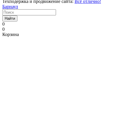
Техподержка и продвижение сайта:
Всё отлично!
Барнаул
Найти
0
0
Корзина