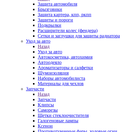
Защита автомобиля
Брызговики
Защита картера, кпп, ркпп
Защиты и пороги
Подкрылки
Расширители колес (фендера)
Сетки и заглушки для защиты радиатора
Уход за авто
Назад
Уход за авто
Автокосметика, автохимия
Автоодеяло
Ароматизаторы и салфетки
Шумоизоляция
Наборы автомобилиста
Материалы для чехлов
Запчасти
Назад
Запчасти
Клипсы
Саморезы
Щетки стеклоочистителя
Галогеновые лампы
Ксенон
Противотуманные фары, ходовые огни