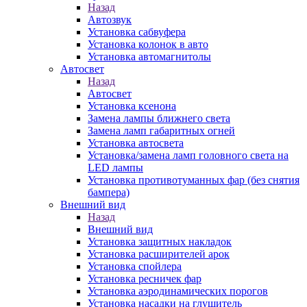
Назад
Автозвук
Установка сабвуфера
Установка колонок в авто
Установка автомагнитолы
Автосвет
Назад
Автосвет
Установка ксенона
Замена лампы ближнего света
Замена ламп габаритных огней
Установка автосвета
Установка/замена ламп головного света на
LED лампы
Установка противотуманных фар (без снятия
бампера)
Внешний вид
Назад
Внешний вид
Установка защитных накладок
Установка расширителей арок
Установка спойлера
Установка ресничек фар
Установка аэродинамических порогов
Установка насадки на глушитель