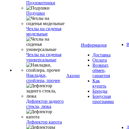
Подлокотники
Подушки
Чехлы на сиденья
модельные
В
Информация
Чехлы на сиденья
Доставка
универсальные
Оплата
Возврат,
обмен,
Накладки,
Акции
гарантия
спойлера, прочее
Как
купить
Бренды
Бонусная
Дефлектор заднего
программа
стекла, люка
Дефлектор капота
Д