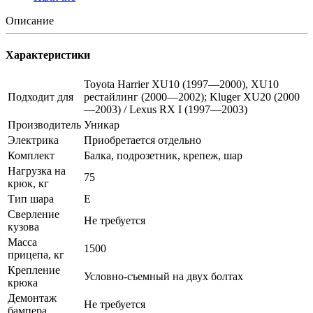
Описание
Характеристики
Toyota Harrier XU10 (1997—2000), XU10
Подходит для
рестайлинг (2000—2002); Kluger XU20 (2000
—2003) / Lexus RX I (1997—2003)
Производитель
Уникар
Электрика
Приобретается отдельно
Комплект
Балка, подрозетник, крепеж, шар
Нагрузка на
75
крюк, кг
Тип шара
E
Сверление
Не требуется
кузова
Масса
1500
прицепа, кг
Крепление
Условно-съемный на двух болтах
крюка
Демонтаж
Не требуется
бампера