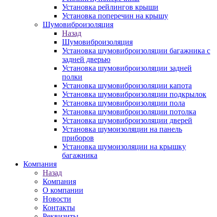
Установка рейлингов крыши
Установка поперечин на крышу
Шумовиброизоляция
Назад
Шумовиброизоляция
Установка шумовиброизоляции багажника с
задней дверью
Установка шумовиброизоляции задней
полки
Установка шумовиброизоляции капота
Установка шумовиброизоляции подкрылок
Установка шумовиброизоляции пола
Установка шумовиброизоляции потолка
Установка шумовиброизоляции дверей
Установка шумоизоляции на панель
приборов
Установка шумоизоляции на крышку
багажника
Компания
Назад
Компания
О компании
Новости
Контакты
Реквизиты