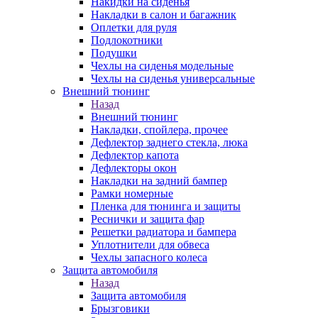
Накидки на сиденья
Накладки в салон и багажник
Оплетки для руля
Подлокотники
Подушки
Чехлы на сиденья модельные
Чехлы на сиденья универсальные
Внешний тюнинг
Назад
Внешний тюнинг
Накладки, спойлера, прочее
Дефлектор заднего стекла, люка
Дефлектор капота
Дефлекторы окон
Накладки на задний бампер
Рамки номерные
Пленка для тюнинга и защиты
Реснички и защита фар
Решетки радиатора и бампера
Уплотнители для обвеса
Чехлы запасного колеса
Защита автомобиля
Назад
Защита автомобиля
Брызговики