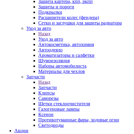
Защита картера, кпп, ркпп
Защиты и пороги
Подкрылки
Расширители колес (фендера)
Сетки и заглушки для защиты радиатора
Уход за авто
Назад
Уход за авто
Автокосметика, автохимия
Автоодеяло
Ароматизаторы и салфетки
Шумоизоляция
Наборы автомобилиста
Материалы для чехлов
Запчасти
Назад
Запчасти
Клипсы
Саморезы
Щетки стеклоочистителя
Галогеновые лампы
Ксенон
Противотуманные фары, ходовые огни
Светодиоды
Акции