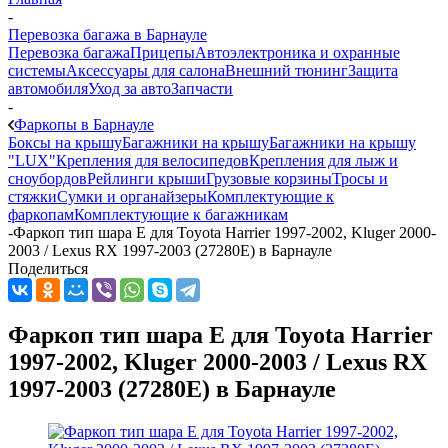
-
Перевозка багажа в Барнауле
Перевозка багажа
Прицепы
Автоэлектроника и охранные
системы
Аксессуары для салона
Внешний тюнинг
Защита
автомобиля
Уход за авто
Запчасти
-
Фаркопы в Барнауле
Боксы на крышу
Багажники на крышу
Багажники на крышу
"LUX"
Крепления для велосипедов
Крепления для лыж и
сноубордов
Рейлинги крыши
Грузовые корзины
Тросы и
стяжки
Сумки и органайзеры
Комплектующие к
фаркопам
Комплектующие к багажникам
-
Фаркоп тип шара E для Toyota Harrier 1997-2002, Kluger 2000-
2003 / Lexus RX 1997-2003 (27280E) в Барнауле
Поделиться
Фаркоп тип шара E для Toyota Harrier
1997-2002, Kluger 2000-2003 / Lexus RX
1997-2003 (27280E) в Барнауле