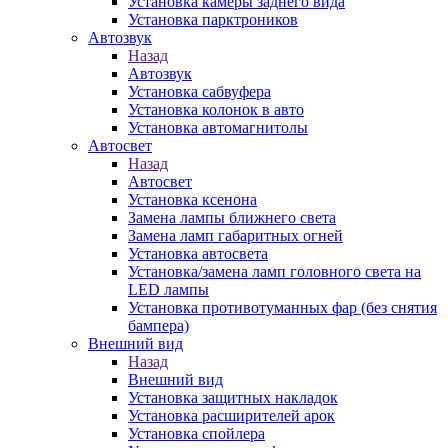
Установка камеры заднего вида
Установка парктроников
Автозвук
Назад
Автозвук
Установка сабвуфера
Установка колонок в авто
Установка автомагнитолы
Автосвет
Назад
Автосвет
Установка ксенона
Замена лампы ближнего света
Замена ламп габаритных огней
Установка автосвета
Установка/замена ламп головного света на
LED лампы
Установка противотуманных фар (без снятия
бампера)
Внешний вид
Назад
Внешний вид
Установка защитных накладок
Установка расширителей арок
Установка спойлера