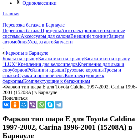
Одноклассники
Главная
-
Перевозка багажа в Барнауле
Перевозка багажа
Прицепы
Автоэлектроника и охранные
системы
Аксессуары для салона
Внешний тюнинг
Защита
автомобиля
Уход за авто
Запчасти
-
Фаркопы в Барнауле
Боксы на крышу
Багажники на крышу
Багажники на крышу
"LUX"
Крепления для велосипедов
Крепления для лыж и
сноубордов
Рейлинги крыши
Грузовые корзины
Тросы и
стяжки
Сумки и органайзеры
Комплектующие к
фаркопам
Комплектующие к багажникам
-
Фаркоп тип шара E для Toyota Caldina 1997-2002, Carina 1996-
2001 (15208A) в Барнауле
Поделиться
Фаркоп тип шара E для Toyota Caldina
1997-2002, Carina 1996-2001 (15208A) в
Барнауле