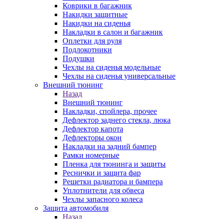
Коврики в багажник
Накидки защитные
Накидки на сиденья
Накладки в салон и багажник
Оплетки для руля
Подлокотники
Подушки
Чехлы на сиденья модельные
Чехлы на сиденья универсальные
Внешний тюнинг
Назад
Внешний тюнинг
Накладки, спойлера, прочее
Дефлектор заднего стекла, люка
Дефлектор капота
Дефлекторы окон
Накладки на задний бампер
Рамки номерные
Пленка для тюнинга и защиты
Реснички и защита фар
Решетки радиатора и бампера
Уплотнители для обвеса
Чехлы запасного колеса
Защита автомобиля
Назад