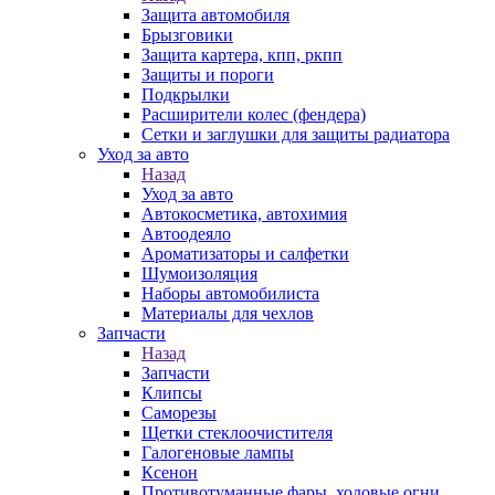
Защита автомобиля
Брызговики
Защита картера, кпп, ркпп
Защиты и пороги
Подкрылки
Расширители колес (фендера)
Сетки и заглушки для защиты радиатора
Уход за авто
Назад
Уход за авто
Автокосметика, автохимия
Автоодеяло
Ароматизаторы и салфетки
Шумоизоляция
Наборы автомобилиста
Материалы для чехлов
Запчасти
Назад
Запчасти
Клипсы
Саморезы
Щетки стеклоочистителя
Галогеновые лампы
Ксенон
Противотуманные фары, ходовые огни