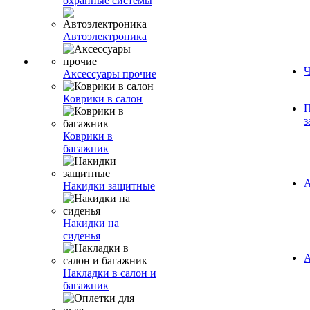
охранные системы
Автоэлектроника
Ч
Аксессуары прочие
Коврики в салон
П
з
Коврики в
багажник
А
Накидки защитные
Накидки на
сиденья
А
Накладки в салон и
багажник