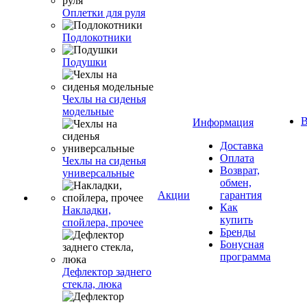
Оплетки для руля
Подлокотники
Подушки
Чехлы на сиденья
модельные
В
Информация
Доставка
Оплата
Чехлы на сиденья
Возврат,
универсальные
обмен,
Акции
гарантия
Как
Накладки,
купить
спойлера, прочее
Бренды
Бонусная
программа
Дефлектор заднего
стекла, люка