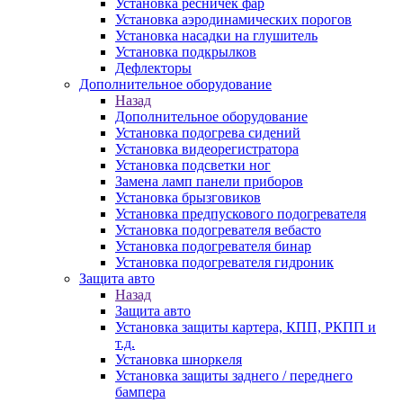
Установка ресничек фар
Установка аэродинамических порогов
Установка насадки на глушитель
Установка подкрылков
Дефлекторы
Дополнительное оборудование
Назад
Дополнительное оборудование
Установка подогрева сидений
Установка видеорегистратора
Установка подсветки ног
Замена ламп панели приборов
Установка брызговиков
Установка предпускового подогревателя
Установка подогревателя вебасто
Установка подогревателя бинар
Установка подогревателя гидроник
Защита авто
Назад
Защита авто
Установка защиты картера, КПП, РКПП и
т.д.
Установка шноркеля
Установка защиты заднего / переднего
бампера