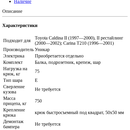
Наличие
Описание
Характеристики
Toyota Caldina II (1997—2000), II рестайлинг
Подходит для
(2000—2002); Carina T210 (1996—2001)
Производитель
Уникар
Электрика
Приобретается отдельно
Комплект
Балка, подрозетник, крепеж, шар
Нагрузка на
75
крюк, кг
Тип шара
E
Сверление
Не требуется
кузова
Масса
750
прицепа, кг
Крепление
крюк быстросъемный под квадрат, 50х50 мм
крюка
Демонтаж
Не требуется
бампера