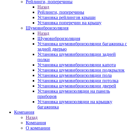
Рейлинги, поперечины
Назад
Рейлинги, поперечины
Установка рейлингов крыши
Установка поперечин на крышу
Шумовиброизоляция
Назад
Шумовиброизоляция
Установка шумовиброизоляции багажника с
задней дверью
Установка шумовиброизоляции задней
полки
Установка шумовиброизоляции капота
Установка шумовиброизоляции подкрылок
Установка шумовиброизоляции пола
Установка шумовиброизоляции потолка
Установка шумовиброизоляции дверей
Установка шумоизоляции на панель
приборов
Установка шумоизоляции на крышку
багажника
Компания
Назад
Компания
О компании