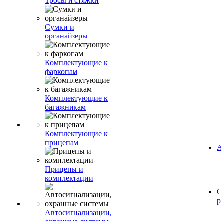
Тросы и стяжки
Сумки и
органайзеры
Комплектующие к
фаркопам
Комплектующие к
багажникам
Комплектующие к
прицепам
А
Прицепы и
комплектации
С
р
Автосигнализации,