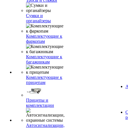
Тросы и стяжки
Сумки и
органайзеры
Комплектующие к
фаркопам
Комплектующие к
багажникам
Комплектующие к
прицепам
А
Прицепы и
комплектации
С
р
Автосигнализации,