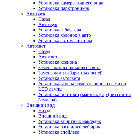
Установка камеры заднего вида
Установка парктроников
Автозвук
Назад
Автозвук
Установка сабвуфера
Установка колонок в авто
Установка автомагнитолы
Автосвет
Назад
Автосвет
Установка ксенона
Замена лампы ближнего света
Замена ламп габаритных огней
Установка автосвета
Установка/замена ламп головного света на
LED лампы
Установка противотуманных фар (без снятия
бампера)
Внешний вид
Назад
Внешний вид
Установка защитных накладок
Установка расширителей арок
Установка спойлера