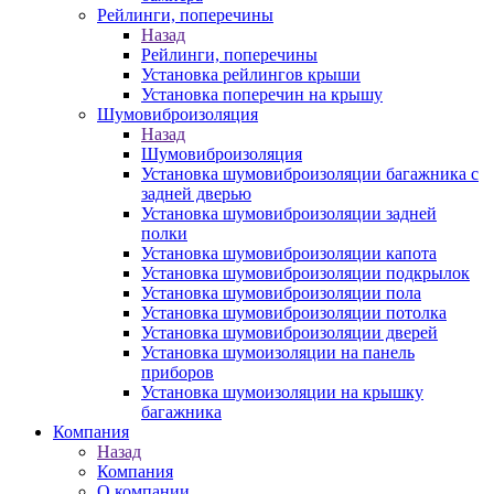
Рейлинги, поперечины
Назад
Рейлинги, поперечины
Установка рейлингов крыши
Установка поперечин на крышу
Шумовиброизоляция
Назад
Шумовиброизоляция
Установка шумовиброизоляции багажника с
задней дверью
Установка шумовиброизоляции задней
полки
Установка шумовиброизоляции капота
Установка шумовиброизоляции подкрылок
Установка шумовиброизоляции пола
Установка шумовиброизоляции потолка
Установка шумовиброизоляции дверей
Установка шумоизоляции на панель
приборов
Установка шумоизоляции на крышку
багажника
Компания
Назад
Компания
О компании