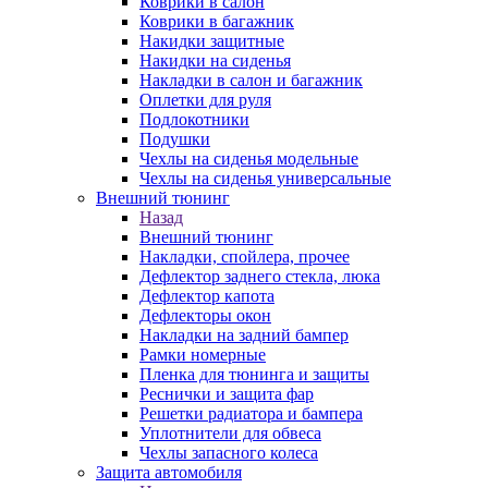
Коврики в салон
Коврики в багажник
Накидки защитные
Накидки на сиденья
Накладки в салон и багажник
Оплетки для руля
Подлокотники
Подушки
Чехлы на сиденья модельные
Чехлы на сиденья универсальные
Внешний тюнинг
Назад
Внешний тюнинг
Накладки, спойлера, прочее
Дефлектор заднего стекла, люка
Дефлектор капота
Дефлекторы окон
Накладки на задний бампер
Рамки номерные
Пленка для тюнинга и защиты
Реснички и защита фар
Решетки радиатора и бампера
Уплотнители для обвеса
Чехлы запасного колеса
Защита автомобиля