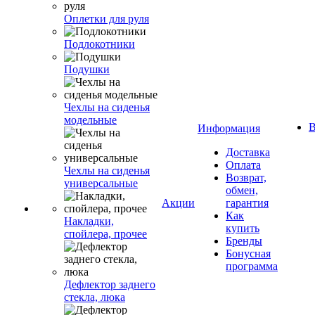
Оплетки для руля
Подлокотники
Подушки
Чехлы на сиденья
модельные
В
Информация
Доставка
Оплата
Чехлы на сиденья
Возврат,
универсальные
обмен,
Акции
гарантия
Как
Накладки,
купить
спойлера, прочее
Бренды
Бонусная
программа
Дефлектор заднего
стекла, люка