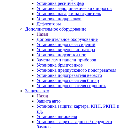
Установка ресничек фар
Установка аэродинамических порогов
Установка насадки на глушитель
Установка подкрылков
Дефлекторы
Дополнительное оборудование
Назад
Дополнительное оборудование
Установка подогрева сидений
Установка видеорегистратора
Установка подсветки ног
Замена ламп панели приборов
Установка брызговиков
Установка предпускового подогревателя
Установка подогревателя вебасто
Установка подогревателя бинар
Установка подогревателя гидроник
Защита авто
Назад
Защита авто
Установка защиты картера, КПП, РКПП и
т.д.
Установка шноркеля
Установка защиты заднего / переднего
бампера