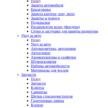
Назад
Защита автомобиля
Брызговики
Защита картера, кпп, ркпп
Защиты и пороги
Подкрылки
Расширители колес (фендера)
Сетки и заглушки для защиты радиатора
Уход за авто
Назад
Уход за авто
Автокосметика, автохимия
Автоодеяло
Ароматизаторы и салфетки
Шумоизоляция
Наборы автомобилиста
Материалы для чехлов
Запчасти
Назад
Запчасти
Клипсы
Саморезы
Щетки стеклоочистителя
Галогеновые лампы
Ксенон