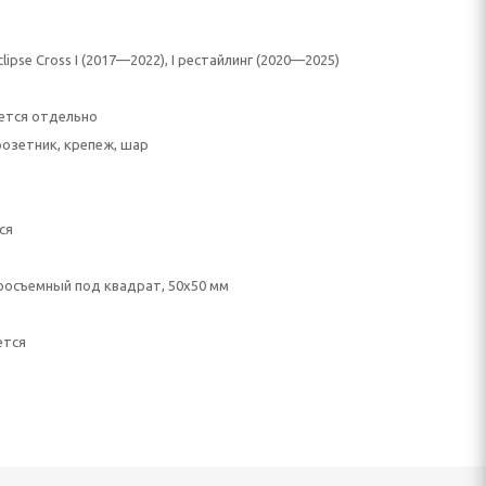
Eclipse Cross I (2017—2022), I рестайлинг (2020—2025)
ется отдельно
розетник, крепеж, шар
ся
осъемный под квадрат, 50х50 мм
ется