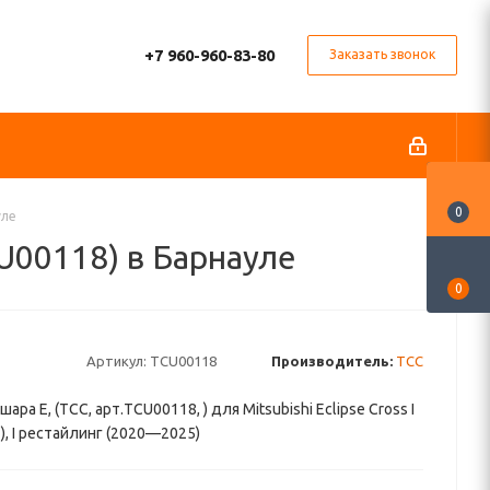
+7 960-960-83-80
Заказать звонок
0
уле
CU00118) в Барнауле
0
Артикул:
TCU00118
Производитель:
ТСС
ара E, (ТСС, арт.TCU00118, ) для Mitsubishi Eclipse Cross I
, I рестайлинг (2020—2025)