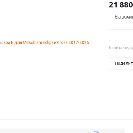
21 880
Нет в нал
Наши менедже
Поделит