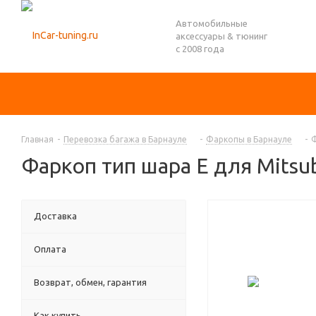
Автомобильные
аксессуары & тюнинг
с 2008 года
Главная
-
Перевозка багажа в Барнауле
-
Фаркопы в Барнауле
-
Ф
Фаркоп тип шара E для Mitsub
Доставка
Оплата
Возврат, обмен, гарантия
Как купить