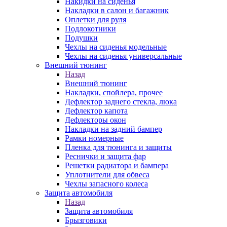
Накидки на сиденья
Накладки в салон и багажник
Оплетки для руля
Подлокотники
Подушки
Чехлы на сиденья модельные
Чехлы на сиденья универсальные
Внешний тюнинг
Назад
Внешний тюнинг
Накладки, спойлера, прочее
Дефлектор заднего стекла, люка
Дефлектор капота
Дефлекторы окон
Накладки на задний бампер
Рамки номерные
Пленка для тюнинга и защиты
Реснички и защита фар
Решетки радиатора и бампера
Уплотнители для обвеса
Чехлы запасного колеса
Защита автомобиля
Назад
Защита автомобиля
Брызговики