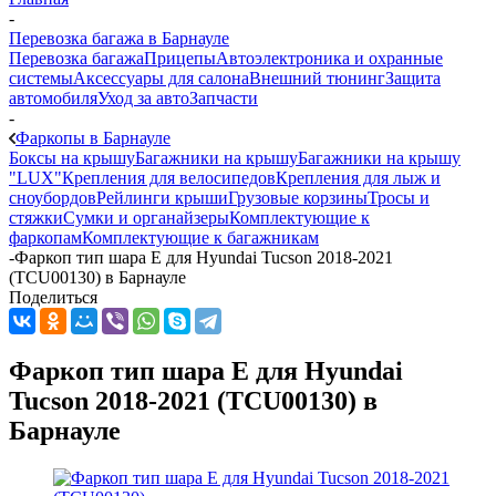
-
Перевозка багажа в Барнауле
Перевозка багажа
Прицепы
Автоэлектроника и охранные
системы
Аксессуары для салона
Внешний тюнинг
Защита
автомобиля
Уход за авто
Запчасти
-
Фаркопы в Барнауле
Боксы на крышу
Багажники на крышу
Багажники на крышу
"LUX"
Крепления для велосипедов
Крепления для лыж и
сноубордов
Рейлинги крыши
Грузовые корзины
Тросы и
стяжки
Сумки и органайзеры
Комплектующие к
фаркопам
Комплектующие к багажникам
-
Фаркоп тип шара E для Hyundai Tucson 2018-2021
(TCU00130) в Барнауле
Поделиться
Фаркоп тип шара E для Hyundai
Tucson 2018-2021 (TCU00130) в
Барнауле