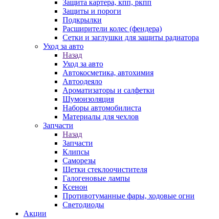
Защита картера, кпп, ркпп
Защиты и пороги
Подкрылки
Расширители колес (фендера)
Сетки и заглушки для защиты радиатора
Уход за авто
Назад
Уход за авто
Автокосметика, автохимия
Автоодеяло
Ароматизаторы и салфетки
Шумоизоляция
Наборы автомобилиста
Материалы для чехлов
Запчасти
Назад
Запчасти
Клипсы
Саморезы
Щетки стеклоочистителя
Галогеновые лампы
Ксенон
Противотуманные фары, ходовые огни
Светодиоды
Акции