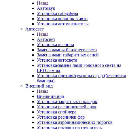
Назад
Автозвук
Установка сабвуфера
Установка колонок в авто
Установка автомагнитолы
Автосвет
Назад
Автосвет
Установка ксенона
Замена лампы ближнего света
Замена ламп габаритных огней
Установка автосвета
Установка/замена ламп головного света на
LED лампы
Установка противотуманных фар (без снятия
бампера)
Внешний вид
Назад
Внешний вид
Установка защитных накладок
Установка расширителей арок
Установка спойлера
Установка ресничек фар
Установка аэродинамических порогов
Установка насадки на глушитель