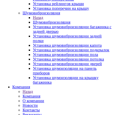
Установка рейлингов крыши
Установка поперечин на крышу
Шумовиброизоляция
Назад
Шумовиброизоляция
Установка шумовиброизоляции багажника с
задней дверью
Установка шумовиброизоляции задней
полки
Установка шумовиброизоляции капота
Установка шумовиброизоляции подкрылок
Установка шумовиброизоляции пола
Установка шумовиброизоляции потолка
Установка шумовиброизоляции дверей
Установка шумоизоляции на панель
приборов
Установка шумоизоляции на крышку
багажника
Компания
Назад
Компания
О компании
Новости
Контакты
Реквизиты