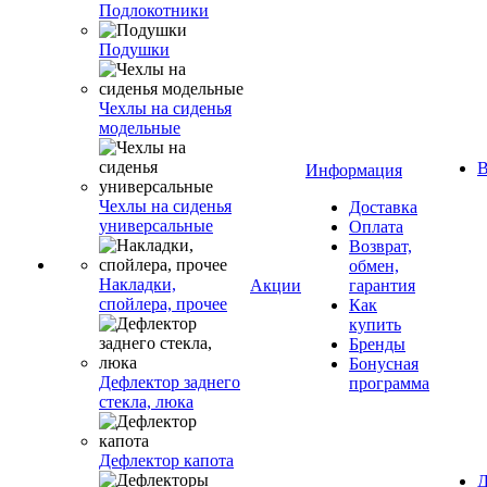
Подлокотники
Подушки
Чехлы на сиденья
модельные
В
Информация
Чехлы на сиденья
Доставка
универсальные
Оплата
Возврат,
обмен,
Накладки,
Акции
гарантия
спойлера, прочее
Как
купить
Бренды
Бонусная
Дефлектор заднего
программа
стекла, люка
Дефлектор капота
Д