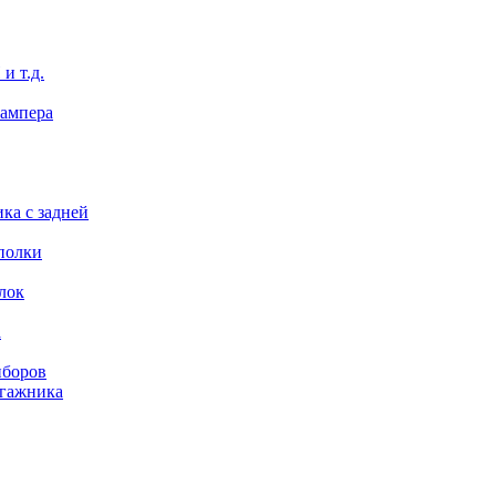
и т.д.
бампера
ка с задней
полки
лок
а
иборов
агажника