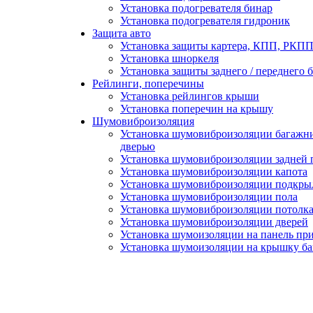
Установка подогревателя бинар
Установка подогревателя гидроник
Защита авто
Установка защиты картера, КПП, РКПП 
Установка шноркеля
Установка защиты заднего / переднего 
Рейлинги, поперечины
Установка рейлингов крыши
Установка поперечин на крышу
Шумовиброизоляция
Установка шумовиброизоляции багажни
дверью
Установка шумовиброизоляции задней 
Установка шумовиброизоляции капота
Установка шумовиброизоляции подкры
Установка шумовиброизоляции пола
Установка шумовиброизоляции потолк
Установка шумовиброизоляции дверей
Установка шумоизоляции на панель пр
Установка шумоизоляции на крышку б