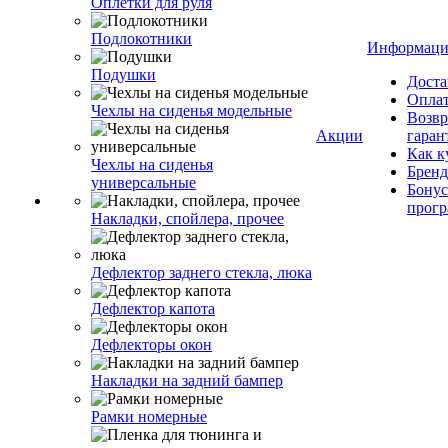
Оплетки для руля
Подлокотники
Информаци
Подушки
Доста
Опла
Чехлы на сиденья модельные
Возвр
Акции
гаран
Как к
Чехлы на сиденья
Брен
универсальные
Бонус
прог
Накладки, спойлера, прочее
Дефлектор заднего стекла, люка
Дефлектор капота
Дефлекторы окон
Накладки на задний бампер
Рамки номерные