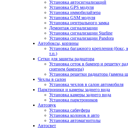
Установка автосигнализаций
Установка GPS модуля
Установка иммобилайзера
Установка GSM модуля
Установка центрального замка
Демонтаж сигнализации
Установка сигнализации Starline
Установка сигнализации Pandora
Автобоксы, корзины
Установка багажного крепления (бокс, 
т.п.)
Сетки для защиты радиатора
Установка сеток в бампер и решетку рад
снятием бампера)
Установка решетки радиатора (замена ш
Чехлы в салон
Установка чехлов в салон автомобиля
Парктроники и камеры заднего вида
Установка камеры заднего вида
Установка парктроников
Автозвук
Установка сабвуфера
Установка колонок в авто
Установка автомагнитолы
Автосвет