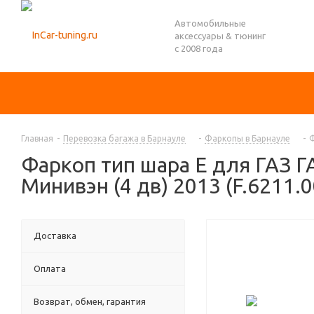
Автомобильные
аксессуары & тюнинг
с 2008 года
Главная
-
Перевозка багажа в Барнауле
-
Фаркопы в Барнауле
-
Ф
Фаркоп тип шара E для ГАЗ Г
Минивэн (4 дв) 2013 (F.6211.
Доставка
Оплата
Возврат, обмен, гарантия