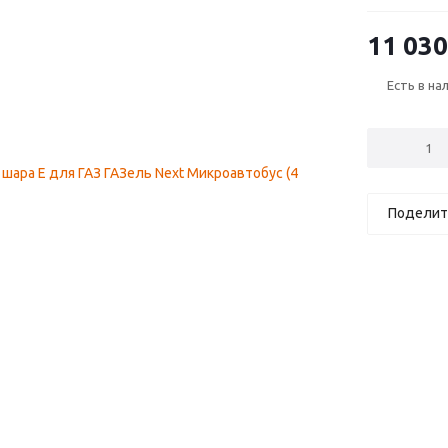
(2013—2025);
Пикап (3 дв)
11 030
ГАЗель Next 
(2013—2025);
Есть в на
Фургон (5 д
Поделит