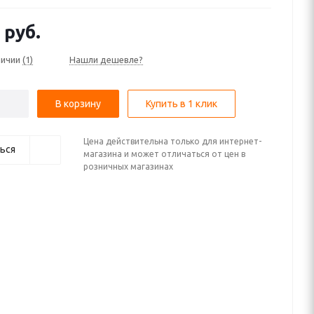
 ГАЗель Next Пикап (2 дв) III (2013—2025); ГАЗель Next
 III (2013—2025); ГАЗель Next Пикап (4 дв) III (2013—2025);
руб.
Фургон (2 дв) III (2013—2025); ГАЗель Next Фургон (3 дв) III
 ГАЗель Next Фургон (4 дв) III (2013—2025); ГАЗель Next
личии
(1)
Нашли дешевле?
в) III (2013—2025) (ЦМФ)
В корзину
Купить в 1 клик
Цена действительна только для интернет-
ься
магазина и может отличаться от цен в
розничных магазинах