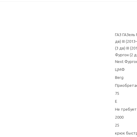
ГАЗ ГАЗель 
дв) III (201
(3 дв) III (
Фургон (2 дв
Next Фургон 
ЦМФ
Berg
Приобрета
75
E
Не требует
2000
25
крюк быстр