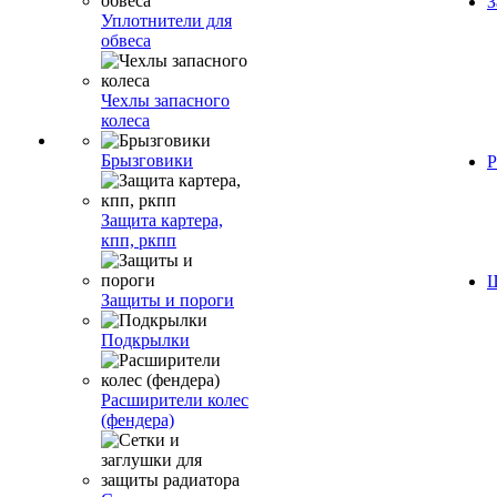
З
Уплотнители для
обвеса
Чехлы запасного
колеса
Брызговики
Р
Защита картера,
кпп, ркпп
Ш
Защиты и пороги
Подкрылки
Расширители колес
(фендера)