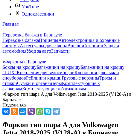
YouTube
Одноклассники
Главная
-
Перевозка багажа в Барнауле
Перевозка багажа
Прицепы
Автоэлектроника и охранные
системы
Аксессуары для салона
Внешний тюнинг
Защита
автомобиля
Уход за авто
Запчасти
-
Фаркопы в Барнауле
Боксы на крышу
Багажники на крышу
Багажники на крышу
"LUX"
Крепления для велосипедов
Крепления для лыж и
сноубордов
Рейлинги крыши
Грузовые корзины
Тросы и
стяжки
Сумки и органайзеры
Комплектующие к
фаркопам
Комплектующие к багажникам
-
Фаркоп тип шара A для Volkswagen Jetta 2018-2025 (V128-A) в
Барнауле
Поделиться
Фаркоп тип шара A для Volkswagen
Jetta 2018-2025 (V128-A) в Барнауле