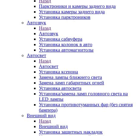
Назад
Парктроники и камеры заднего вида
Установка камеры заднего вида
Установка парктроников
Автозвук
Назад
Автозвук
Установка сабвуфера
Установка колонок в авто
Установка автомагнитолы
Автосвет
Назад
Автосвет
Установка ксенона
Замена лампы ближнего света
Замена ламп габаритных огней
Установка автосвета
Установка/замена ламп головного света на
LED лампы
Установка противотуманных фар (без снятия
бампера)
Внешний вид
Назад
Внешний вид
Установка защитных накладок