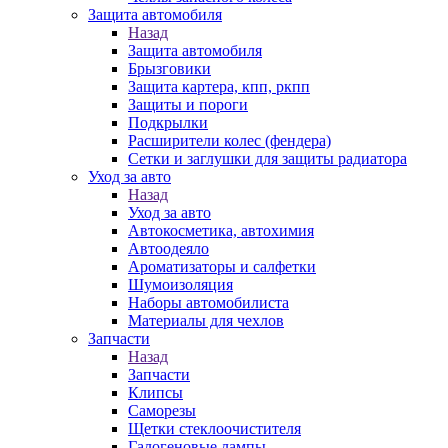
Защита автомобиля
Назад
Защита автомобиля
Брызговики
Защита картера, кпп, ркпп
Защиты и пороги
Подкрылки
Расширители колес (фендера)
Сетки и заглушки для защиты радиатора
Уход за авто
Назад
Уход за авто
Автокосметика, автохимия
Автоодеяло
Ароматизаторы и салфетки
Шумоизоляция
Наборы автомобилиста
Материалы для чехлов
Запчасти
Назад
Запчасти
Клипсы
Саморезы
Щетки стеклоочистителя
Галогеновые лампы