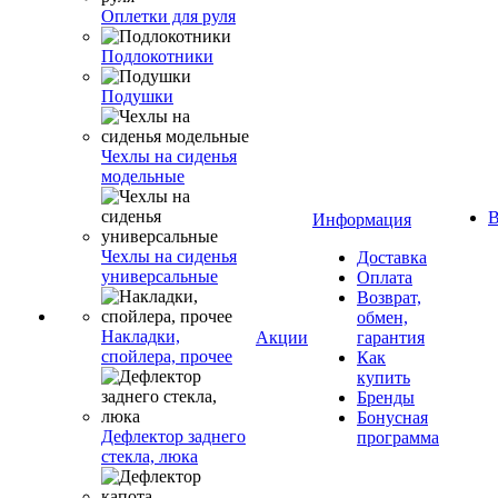
Оплетки для руля
Подлокотники
Подушки
Чехлы на сиденья
модельные
В
Информация
Чехлы на сиденья
Доставка
универсальные
Оплата
Возврат,
обмен,
Накладки,
Акции
гарантия
спойлера, прочее
Как
купить
Бренды
Бонусная
Дефлектор заднего
программа
стекла, люка