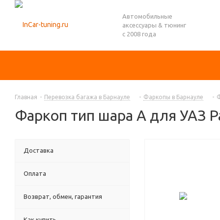
Автомобильные
аксессуары & тюнинг
с 2008 года
Главная
-
Перевозка багажа в Барнауле
-
Фаркопы в Барнауле
-
Ф
Фаркоп тип шара A для УАЗ Pa
Доставка
Оплата
Возврат, обмен, гарантия
Как купить