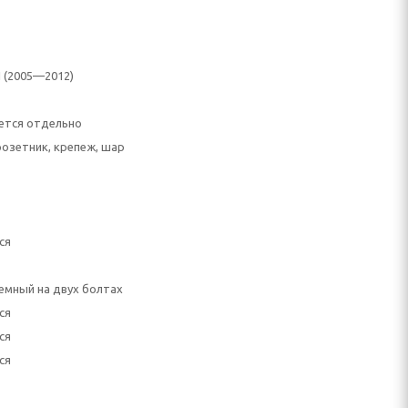
 I (2005—2012)
ется отдельно
розетник, крепеж, шар
ся
емный на двух болтах
ся
ся
ся