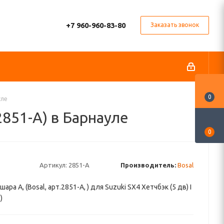
+7 960-960-83-80
Заказать звонок
0
уле
2851-А) в Барнауле
0
Артикул:
2851-А
Производитель:
Bosal
ара A, (Bosal, арт.2851-А, ) для Suzuki SX4 Хетчбэк (5 дв) I
)