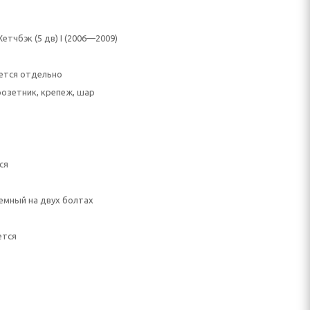
Хетчбэк (5 дв) I (2006—2009)
ется отдельно
розетник, крепеж, шар
ся
емный на двух болтах
ется