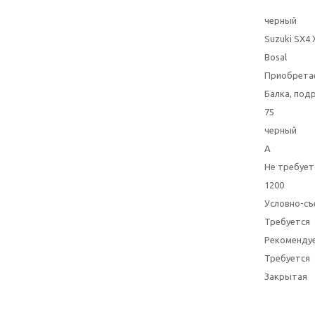
черный
Suzuki SX4 
Bosal
Приобрета
Балка, под
75
черный
A
Не требует
1200
Условно-съ
Требуется
Рекоменду
Требуется
Закрытая