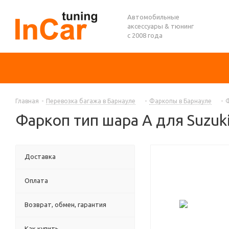
Автомобильные
аксессуары & тюнинг
с 2008 года
Главная
-
Перевозка багажа в Барнауле
-
Фаркопы в Барнауле
-
Ф
Фаркоп тип шара A для Suzuki
Доставка
Оплата
Возврат, обмен, гарантия
Как купить