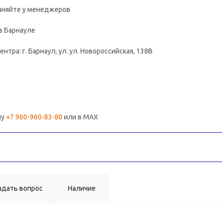
очняйте у менеджеров
в Барнауле
нтра: г. Барнаул, ул. ул. Новороссийская, 138В
ну
+7 960-960-83-80
или в MAX
адать вопрос
Наличие