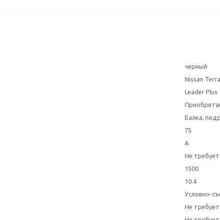
черный
Nissan Terr
Leader Plus
Приобрета
Балка, под
75
A
Не требует
1500
10.4
Условно-съ
Не требует
Не требует