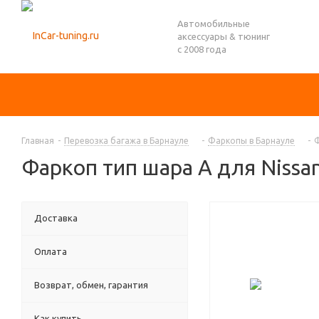
Автомобильные
аксессуары & тюнинг
с 2008 года
Главная
-
Перевозка багажа в Барнауле
-
Фаркопы в Барнауле
-
Ф
Фаркоп тип шара A для Nissan
Доставка
Оплата
Возврат, обмен, гарантия
Как купить