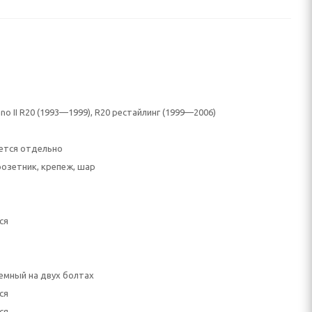
ano II R20 (1993—1999), R20 рестайлинг (1999—2006)
ется отдельно
розетник, крепеж, шар
ся
емный на двух болтах
ся
ся