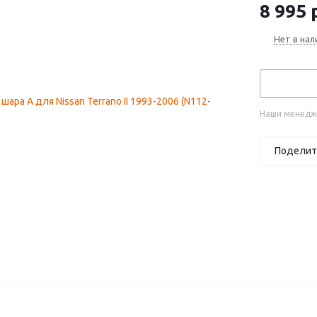
8 995
р
Нет в нал
Наши менедже
Поделит