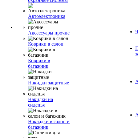
охранные системы
Автоэлектроника
Ч
Аксессуары прочие
Коврики в салон
П
з
Коврики в
багажник
А
Накидки защитные
Накидки на
сиденья
А
Накладки в салон и
багажник