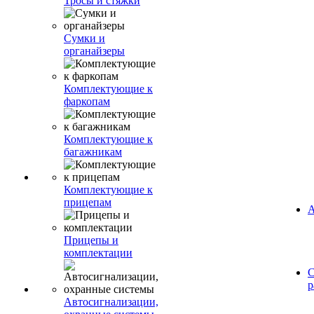
Тросы и стяжки
Сумки и
органайзеры
Комплектующие к
фаркопам
Комплектующие к
багажникам
Комплектующие к
прицепам
А
Прицепы и
комплектации
С
р
Автосигнализации,