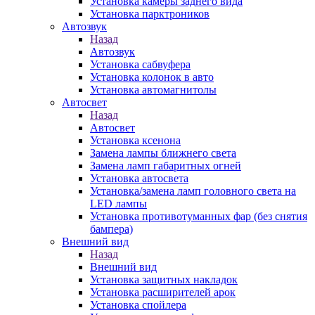
Установка камеры заднего вида
Установка парктроников
Автозвук
Назад
Автозвук
Установка сабвуфера
Установка колонок в авто
Установка автомагнитолы
Автосвет
Назад
Автосвет
Установка ксенона
Замена лампы ближнего света
Замена ламп габаритных огней
Установка автосвета
Установка/замена ламп головного света на
LED лампы
Установка противотуманных фар (без снятия
бампера)
Внешний вид
Назад
Внешний вид
Установка защитных накладок
Установка расширителей арок
Установка спойлера