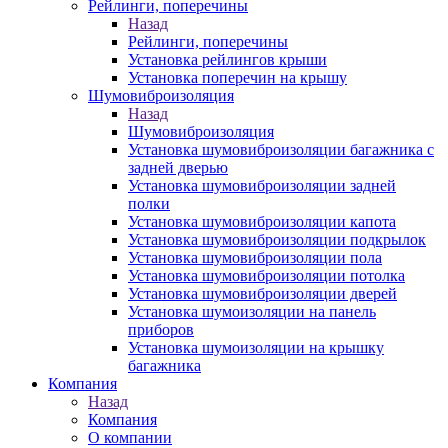
Рейлинги, поперечины
Назад
Рейлинги, поперечины
Установка рейлингов крыши
Установка поперечин на крышу
Шумовиброизоляция
Назад
Шумовиброизоляция
Установка шумовиброизоляции багажника с
задней дверью
Установка шумовиброизоляции задней
полки
Установка шумовиброизоляции капота
Установка шумовиброизоляции подкрылок
Установка шумовиброизоляции пола
Установка шумовиброизоляции потолка
Установка шумовиброизоляции дверей
Установка шумоизоляции на панель
приборов
Установка шумоизоляции на крышку
багажника
Компания
Назад
Компания
О компании