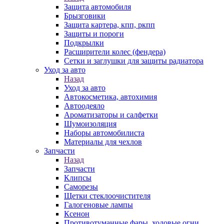
Защита автомобиля
Брызговики
Защита картера, кпп, ркпп
Защиты и пороги
Подкрылки
Расширители колес (фендера)
Сетки и заглушки для защиты радиатора
Уход за авто
Назад
Уход за авто
Автокосметика, автохимия
Автоодеяло
Ароматизаторы и салфетки
Шумоизоляция
Наборы автомобилиста
Материалы для чехлов
Запчасти
Назад
Запчасти
Клипсы
Саморезы
Щетки стеклоочистителя
Галогеновые лампы
Ксенон
Противотуманные фары, ходовые огни