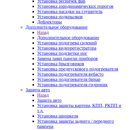
Установка ресничек фар
Установка аэродинамических порогов
Установка насадки на глушитель
Установка подкрылков
Дефлекторы
Дополнительное оборудование
Назад
Дополнительное оборудование
Установка подогрева сидений
Установка видеорегистратора
Установка подсветки ног
Замена ламп панели приборов
Установка брызговиков
Установка предпускового подогревателя
Установка подогревателя вебасто
Установка подогревателя бинар
Установка подогревателя гидроник
Защита авто
Назад
Защита авто
Установка защиты картера, КПП, РКПП и
т.д.
Установка шноркеля
Установка защиты заднего / переднего
бампера