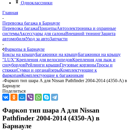
Одноклассники
Главная
-
Перевозка багажа в Барнауле
Перевозка багажа
Прицепы
Автоэлектроника и охранные
системы
Аксессуары для салона
Внешний тюнинг
Защита
автомобиля
Уход за авто
Запчасти
-
Фаркопы в Барнауле
Боксы на крышу
Багажники на крышу
Багажники на крышу
"LUX"
Крепления для велосипедов
Крепления для лыж и
сноубордов
Рейлинги крыши
Грузовые корзины
Тросы и
стяжки
Сумки и органайзеры
Комплектующие к
фаркопам
Комплектующие к багажникам
-
Фаркоп тип шара A для Nissan Pathfinder 2004-2014 (4350-А) в
Барнауле
Поделиться
Фаркоп тип шара A для Nissan
Pathfinder 2004-2014 (4350-А) в
Барнауле