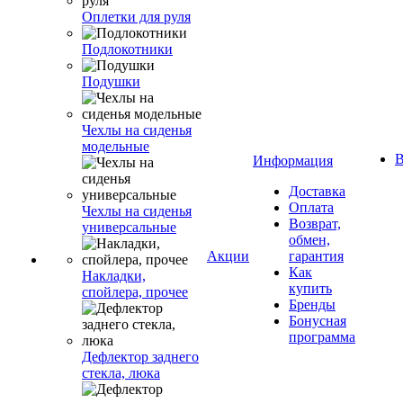
Оплетки для руля
Подлокотники
Подушки
Чехлы на сиденья
модельные
В
Информация
Доставка
Оплата
Чехлы на сиденья
Возврат,
универсальные
обмен,
Акции
гарантия
Как
Накладки,
купить
спойлера, прочее
Бренды
Бонусная
программа
Дефлектор заднего
стекла, люка