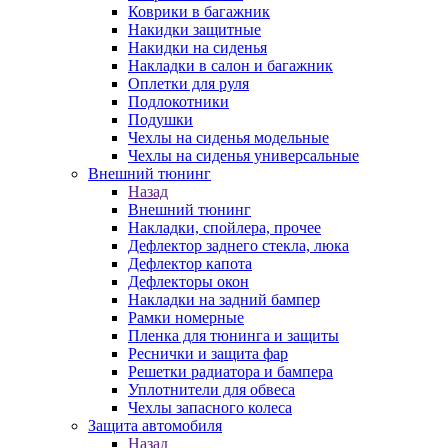
Коврики в багажник
Накидки защитные
Накидки на сиденья
Накладки в салон и багажник
Оплетки для руля
Подлокотники
Подушки
Чехлы на сиденья модельные
Чехлы на сиденья универсальные
Внешний тюнинг
Назад
Внешний тюнинг
Накладки, спойлера, прочее
Дефлектор заднего стекла, люка
Дефлектор капота
Дефлекторы окон
Накладки на задний бампер
Рамки номерные
Пленка для тюнинга и защиты
Реснички и защита фар
Решетки радиатора и бампера
Уплотнители для обвеса
Чехлы запасного колеса
Защита автомобиля
Назад