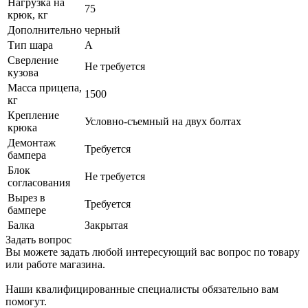
Нагрузка на
75
крюк, кг
Дополнительно
черный
Тип шара
A
Сверление
Не требуется
кузова
Масса прицепа,
1500
кг
Крепление
Условно-съемный на двух болтах
крюка
Демонтаж
Требуется
бампера
Блок
Не требуется
согласования
Вырез в
Требуется
бампере
Балка
Закрытая
Задать вопрос
Вы можете задать любой интересующий вас вопрос по товару
или работе магазина.
Наши квалифицированные специалисты обязательно вам
помогут.