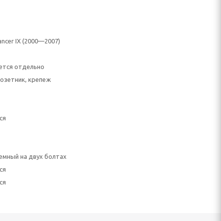
Lancer IX (2000—2007)
ется отдельно
озетник, крепеж
ся
емный на двух болтах
ся
ся