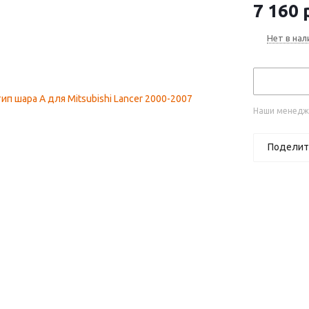
7 160
р
Нет в нал
Наши менедже
Поделит