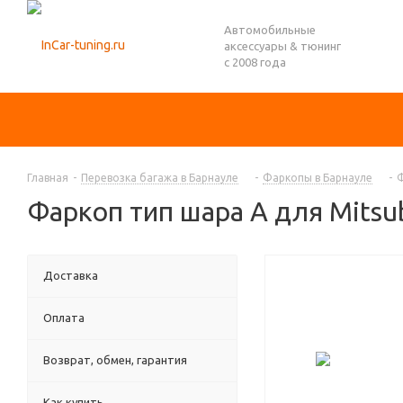
Автомобильные
аксессуары & тюнинг
с 2008 года
Главная
-
Перевозка багажа в Барнауле
-
Фаркопы в Барнауле
-
Ф
Фаркоп тип шара A для Mitsub
Доставка
Оплата
Возврат, обмен, гарантия
Как купить