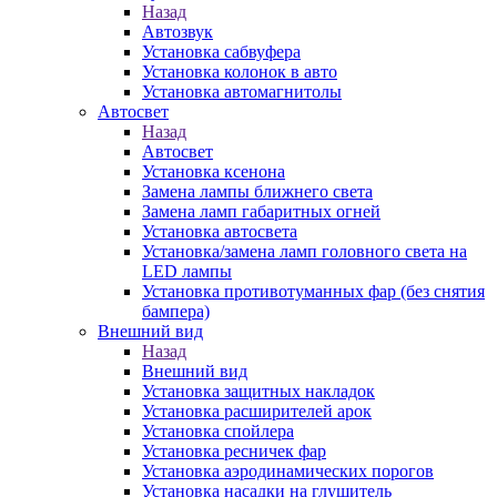
Назад
Автозвук
Установка сабвуфера
Установка колонок в авто
Установка автомагнитолы
Автосвет
Назад
Автосвет
Установка ксенона
Замена лампы ближнего света
Замена ламп габаритных огней
Установка автосвета
Установка/замена ламп головного света на
LED лампы
Установка противотуманных фар (без снятия
бампера)
Внешний вид
Назад
Внешний вид
Установка защитных накладок
Установка расширителей арок
Установка спойлера
Установка ресничек фар
Установка аэродинамических порогов
Установка насадки на глушитель