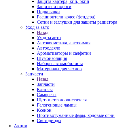
Защита картера, кпп, ркпп
Защиты и пороги
Подкрылки
Расширители колес (фендера)
Сетки и заглушки для защиты радиатора
Уход за авто
Назад
Уход за авто
Автокосметика, автохимия
Автоодеяло
Ароматизаторы и салфетки
Шумоизоляция
Наборы автомобилиста
Материалы для чехлов
Запчасти
Назад
Запчасти
Клипсы
Саморезы
Щетки стеклоочистителя
Галогеновые лампы
Ксенон
Противотуманные фары, ходовые огни
Светодиоды
Акции