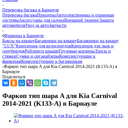
-
Перевозка багажа в Барнауле
Перевозка багажа
Прицепы
Автоэлектроника и охранные
системы
Аксессуары для салона
Внешний тюнинг
Защита
автомобиля
Уход за авто
Запчасти
-
Фаркопы в Барнауле
Боксы на крышу
Багажники на крышу
Багажники на крышу
"LUX"
Крепления для велосипедов
Крепления для лыж и
сноубордов
Рейлинги крыши
Грузовые корзины
Тросы и
стяжки
Сумки и органайзеры
Комплектующие к
фаркопам
Комплектующие к багажникам
-
Фаркоп тип шара A для Kia Carnival 2014-2021 (K133-A) в
Барнауле
Поделиться
Фаркоп тип шара A для Kia Carnival
2014-2021 (K133-A) в Барнауле