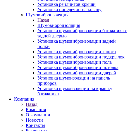
Установка рейлингов крыши
Установка поперечин на крышу
Шумовиброизоляция
Назад
Шумовиброизоляция
Установка шумовиброизоляции багажника с
задней дверью
Установка шумовиброизоляции задней
полки
Установка шумовиброизоляции капота
Установка шумовиброизоляции подкрылок
Установка шумовиброизоляции пола
Установка шумовиброизоляции потолка
Установка шумовиброизоляции дверей
Установка шумоизоляции на панель
приборов
Установка шумоизоляции на крышку
багажника
Компания
Назад
Компания
О компании
Новости
Контакты
Реквизиты