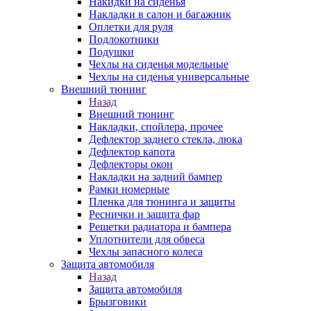
Накидки на сиденья
Накладки в салон и багажник
Оплетки для руля
Подлокотники
Подушки
Чехлы на сиденья модельные
Чехлы на сиденья универсальные
Внешний тюнинг
Назад
Внешний тюнинг
Накладки, спойлера, прочее
Дефлектор заднего стекла, люка
Дефлектор капота
Дефлекторы окон
Накладки на задний бампер
Рамки номерные
Пленка для тюнинга и защиты
Реснички и защита фар
Решетки радиатора и бампера
Уплотнители для обвеса
Чехлы запасного колеса
Защита автомобиля
Назад
Защита автомобиля
Брызговики