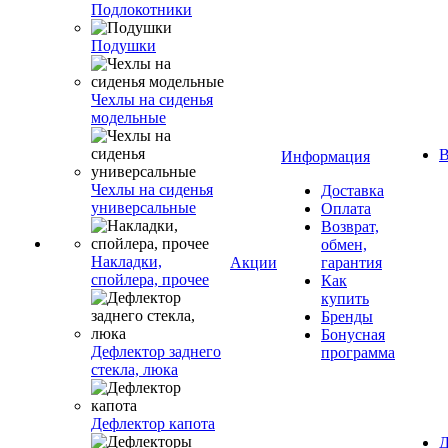
Подлокотники
Подушки
Чехлы на сиденья
модельные
В
Информация
Чехлы на сиденья
Доставка
универсальные
Оплата
Возврат,
обмен,
Накладки,
Акции
гарантия
спойлера, прочее
Как
купить
Бренды
Бонусная
Дефлектор заднего
программа
стекла, люка
Дефлектор капота
Д