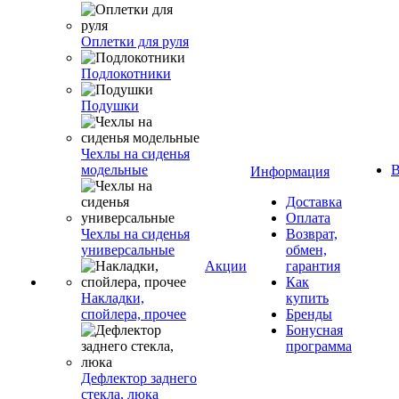
Оплетки для руля
Подлокотники
Подушки
Чехлы на сиденья
модельные
В
Информация
Доставка
Оплата
Чехлы на сиденья
Возврат,
универсальные
обмен,
Акции
гарантия
Как
Накладки,
купить
спойлера, прочее
Бренды
Бонусная
программа
Дефлектор заднего
стекла, люка