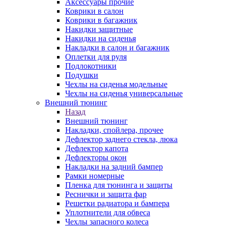
Аксессуары прочие
Коврики в салон
Коврики в багажник
Накидки защитные
Накидки на сиденья
Накладки в салон и багажник
Оплетки для руля
Подлокотники
Подушки
Чехлы на сиденья модельные
Чехлы на сиденья универсальные
Внешний тюнинг
Назад
Внешний тюнинг
Накладки, спойлера, прочее
Дефлектор заднего стекла, люка
Дефлектор капота
Дефлекторы окон
Накладки на задний бампер
Рамки номерные
Пленка для тюнинга и защиты
Реснички и защита фар
Решетки радиатора и бампера
Уплотнители для обвеса
Чехлы запасного колеса