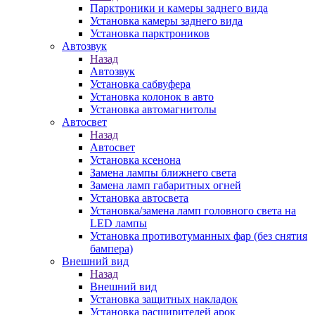
Парктроники и камеры заднего вида
Установка камеры заднего вида
Установка парктроников
Автозвук
Назад
Автозвук
Установка сабвуфера
Установка колонок в авто
Установка автомагнитолы
Автосвет
Назад
Автосвет
Установка ксенона
Замена лампы ближнего света
Замена ламп габаритных огней
Установка автосвета
Установка/замена ламп головного света на
LED лампы
Установка противотуманных фар (без снятия
бампера)
Внешний вид
Назад
Внешний вид
Установка защитных накладок
Установка расширителей арок