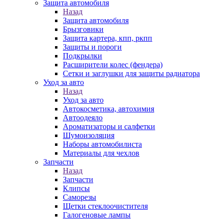
Защита автомобиля
Назад
Защита автомобиля
Брызговики
Защита картера, кпп, ркпп
Защиты и пороги
Подкрылки
Расширители колес (фендера)
Сетки и заглушки для защиты радиатора
Уход за авто
Назад
Уход за авто
Автокосметика, автохимия
Автоодеяло
Ароматизаторы и салфетки
Шумоизоляция
Наборы автомобилиста
Материалы для чехлов
Запчасти
Назад
Запчасти
Клипсы
Саморезы
Щетки стеклоочистителя
Галогеновые лампы