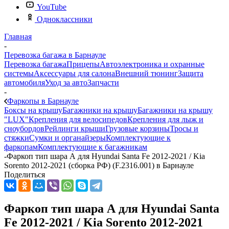
YouTube
Одноклассники
Главная
-
Перевозка багажа в Барнауле
Перевозка багажа
Прицепы
Автоэлектроника и охранные
системы
Аксессуары для салона
Внешний тюнинг
Защита
автомобиля
Уход за авто
Запчасти
-
Фаркопы в Барнауле
Боксы на крышу
Багажники на крышу
Багажники на крышу
"LUX"
Крепления для велосипедов
Крепления для лыж и
сноубордов
Рейлинги крыши
Грузовые корзины
Тросы и
стяжки
Сумки и органайзеры
Комплектующие к
фаркопам
Комплектующие к багажникам
-
Фаркоп тип шара А для Hyundai Santa Fe 2012-2021 / Kia
Sorento 2012-2021 (сборка РФ) (F.2316.001) в Барнауле
Поделиться
Фаркоп тип шара А для Hyundai Santa
Fe 2012-2021 / Kia Sorento 2012-2021