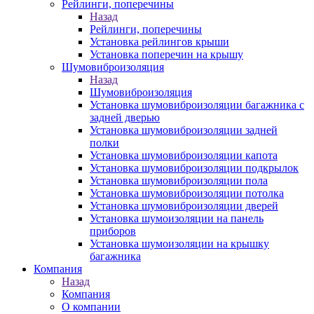
Рейлинги, поперечины
Назад
Рейлинги, поперечины
Установка рейлингов крыши
Установка поперечин на крышу
Шумовиброизоляция
Назад
Шумовиброизоляция
Установка шумовиброизоляции багажника с
задней дверью
Установка шумовиброизоляции задней
полки
Установка шумовиброизоляции капота
Установка шумовиброизоляции подкрылок
Установка шумовиброизоляции пола
Установка шумовиброизоляции потолка
Установка шумовиброизоляции дверей
Установка шумоизоляции на панель
приборов
Установка шумоизоляции на крышку
багажника
Компания
Назад
Компания
О компании