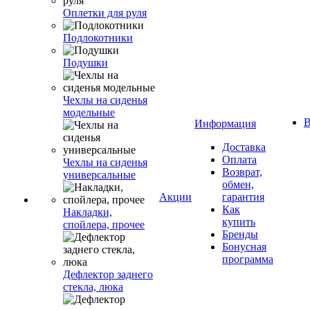
Оплетки для руля
Подлокотники
Подушки
Чехлы на сиденья
модельные
В
Информация
Доставка
Оплата
Чехлы на сиденья
Возврат,
универсальные
обмен,
Акции
гарантия
Как
Накладки,
купить
спойлера, прочее
Бренды
Бонусная
программа
Дефлектор заднего
стекла, люка