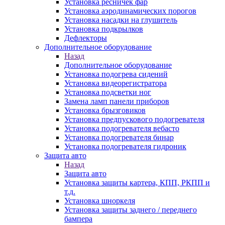
Установка ресничек фар
Установка аэродинамических порогов
Установка насадки на глушитель
Установка подкрылков
Дефлекторы
Дополнительное оборудование
Назад
Дополнительное оборудование
Установка подогрева сидений
Установка видеорегистратора
Установка подсветки ног
Замена ламп панели приборов
Установка брызговиков
Установка предпускового подогревателя
Установка подогревателя вебасто
Установка подогревателя бинар
Установка подогревателя гидроник
Защита авто
Назад
Защита авто
Установка защиты картера, КПП, РКПП и
т.д.
Установка шноркеля
Установка защиты заднего / переднего
бампера