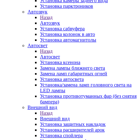
Установка камеры заднего вида
Установка парктроников
Автозвук
Назад
Автозвук
Установка сабвуфера
Установка колонок в авто
Установка автомагнитолы
Автосвет
Назад
Автосвет
Установка ксенона
Замена лампы ближнего света
Замена ламп габаритных огней
Установка автосвета
Установка/замена ламп головного света на
LED лампы
Установка противотуманных фар (без снятия
бампера)
Внешний вид
Назад
Внешний вид
Установка защитных накладок
Установка расширителей арок
Установка спойлера