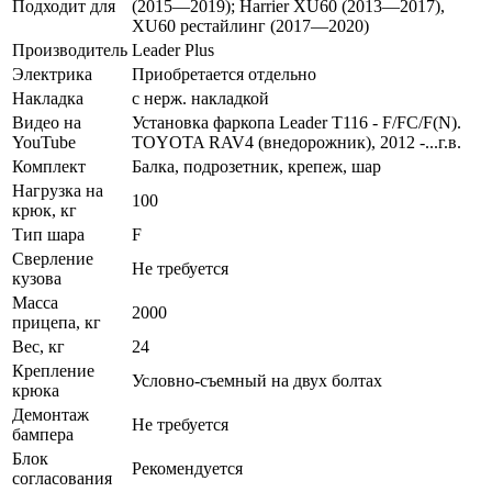
Подходит для
(2015—2019); Harrier XU60 (2013—2017),
XU60 рестайлинг (2017—2020)
Производитель
Leader Plus
Электрика
Приобретается отдельно
Накладка
с нерж. накладкой
Видео на
Установка фаркопа Leader T116 - F/FC/F(N).
YouTube
TOYOTA RAV4 (внедорожник), 2012 -...г.в.
Комплект
Балка, подрозетник, крепеж, шар
Нагрузка на
100
крюк, кг
Тип шара
F
Сверление
Не требуется
кузова
Масса
2000
прицепа, кг
Вес, кг
24
Крепление
Условно-съемный на двух болтах
крюка
Демонтаж
Не требуется
бампера
Блок
Рекомендуется
согласования