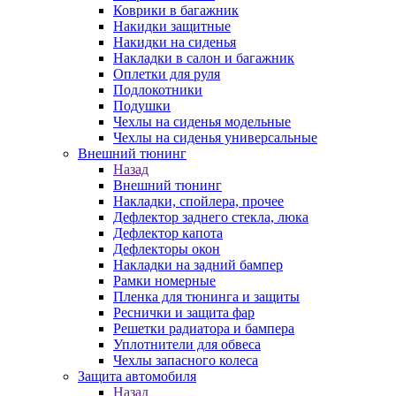
Коврики в багажник
Накидки защитные
Накидки на сиденья
Накладки в салон и багажник
Оплетки для руля
Подлокотники
Подушки
Чехлы на сиденья модельные
Чехлы на сиденья универсальные
Внешний тюнинг
Назад
Внешний тюнинг
Накладки, спойлера, прочее
Дефлектор заднего стекла, люка
Дефлектор капота
Дефлекторы окон
Накладки на задний бампер
Рамки номерные
Пленка для тюнинга и защиты
Реснички и защита фар
Решетки радиатора и бампера
Уплотнители для обвеса
Чехлы запасного колеса
Защита автомобиля
Назад