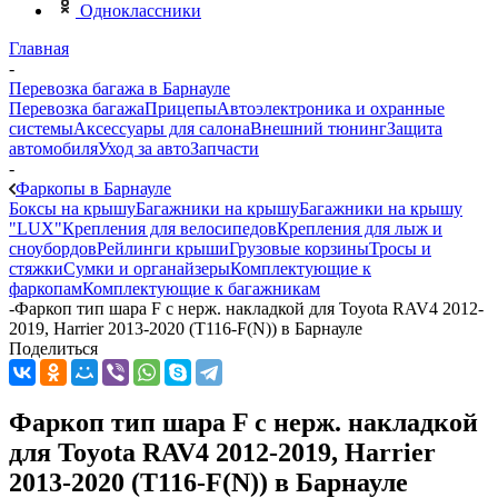
Одноклассники
Главная
-
Перевозка багажа в Барнауле
Перевозка багажа
Прицепы
Автоэлектроника и охранные
системы
Аксессуары для салона
Внешний тюнинг
Защита
автомобиля
Уход за авто
Запчасти
-
Фаркопы в Барнауле
Боксы на крышу
Багажники на крышу
Багажники на крышу
"LUX"
Крепления для велосипедов
Крепления для лыж и
сноубордов
Рейлинги крыши
Грузовые корзины
Тросы и
стяжки
Сумки и органайзеры
Комплектующие к
фаркопам
Комплектующие к багажникам
-
Фаркоп тип шара F с нерж. накладкой для Toyota RAV4 2012-
2019, Harrier 2013-2020 (T116-F(N)) в Барнауле
Поделиться
Фаркоп тип шара F с нерж. накладкой
для Toyota RAV4 2012-2019, Harrier
2013-2020 (T116-F(N)) в Барнауле