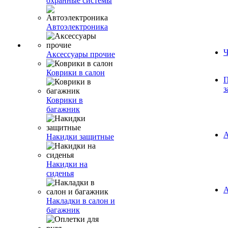
охранные системы
Автоэлектроника
Ч
Аксессуары прочие
Коврики в салон
П
з
Коврики в
багажник
А
Накидки защитные
Накидки на
сиденья
А
Накладки в салон и
багажник