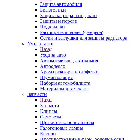
Защита автомобиля
Брызговики
Защита картера, кпп, ркпп
Защиты и пороги
Подкрылки
Расширители колес (фендера)
Сетки и заглушки для защиты радиатора
Уход за авто
Назад
Уход за авто
Автокосметика, автохимия
Автоодеяло
Ароматизаторы и салфетки
Шумоизоляция
Наборы автомобилиста
Материалы для чехлов
Запчасти
Назад
Запчасти
Клипсы
Саморезы
Щетки стеклоочистителя
Галогеновые лампы
Ксенон
Противотуманные фары, ходовые огни