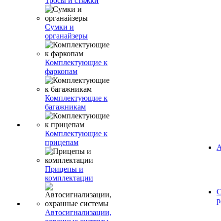
Тросы и стяжки
Сумки и
органайзеры
Комплектующие к
фаркопам
Комплектующие к
багажникам
Комплектующие к
прицепам
А
Прицепы и
комплектации
С
р
Автосигнализации,