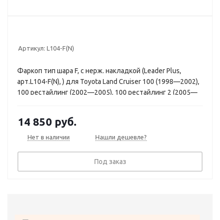
Артикул:
L104-F(N)
Фаркоп тип шара F, с нерж. накладкой (Leader Plus,
арт.L104-F(N), ) для Toyota Land Cruiser 100 (1998—2002),
100 рестайлинг (2002—2005), 100 рестайлинг 2 (2005—
2007) / Lexus LX J100 (1998—2002), J100 рестайлинг
(2002—2007)
14 850
руб.
Нет в наличии
Нашли дешевле?
Под заказ