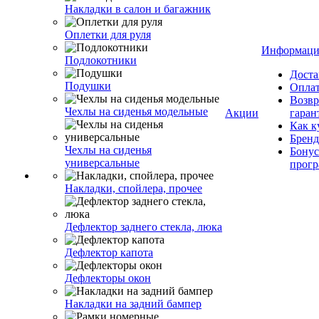
Накладки в салон и багажник
Оплетки для руля
Информаци
Подлокотники
Доста
Подушки
Опла
Возвр
Чехлы на сиденья модельные
Акции
гаран
Как к
Брен
Чехлы на сиденья
Бонус
универсальные
прог
Накладки, спойлера, прочее
Дефлектор заднего стекла, люка
Дефлектор капота
Дефлекторы окон
Накладки на задний бампер