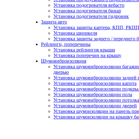
Установка подогревателя вебасто
Установка подогревателя бинар
Установка подогревателя гидроник
Защита авто
Установка защиты картера, КПП, РКПП 
Установка шноркеля
Установка защиты заднего / переднего 
Рейлинги, поперечины
Установка рейлингов крыши
Установка поперечин на крышу
Шумовиброизоляция
Установка шумовиброизоляции багажни
дверью
Установка шумовиброизоляции задней 
Установка шумовиброизоляции капота
Установка шумовиброизоляции подкры
Установка шумовиброизоляции пола
Установка шумовиброизоляции потолк
Установка шумовиброизоляции дверей
Установка шумоизоляции на панель пр
Установка шумоизоляции на крышку б