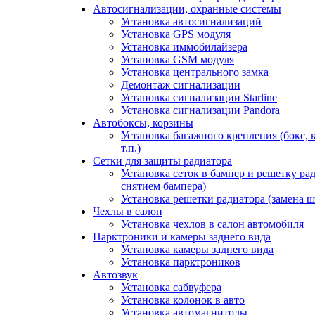
Автосигнализации, охранные системы
Установка автосигнализаций
Установка GPS модуля
Установка иммобилайзера
Установка GSM модуля
Установка центрального замка
Демонтаж сигнализации
Установка сигнализации Starline
Установка сигнализации Pandora
Автобоксы, корзины
Установка багажного крепления (бокс, 
т.п.)
Сетки для защиты радиатора
Установка сеток в бампер и решетку рад
снятием бампера)
Установка решетки радиатора (замена ш
Чехлы в салон
Установка чехлов в салон автомобиля
Парктроники и камеры заднего вида
Установка камеры заднего вида
Установка парктроников
Автозвук
Установка сабвуфера
Установка колонок в авто
Установка автомагнитолы