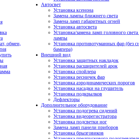
Автосвет
Установка ксенона
Замена лампы ближнего света
Замена ламп габаритных огней
я
Установка автосвета
вка
Установка/замена ламп головного свет
та
лампы
ат, обмен,
Установка противотуманных фар (без с
тия
бампера)
упить
Внешний вид
ды
Установка защитных накладок
ная
Установка расширителей арок
рамма
Установка спойлера
Установка ресничек фар
Установка аэродинамических порогов
Установка насадки на глушитель
Установка подкрылков
Дефлекторы
Дополнительное оборудование
Установка подогрева сидений
Установка видеорегистратора
Установка подсветки ног
Замена ламп панели приборов
Установка брызговиков
Установка предпускового подогревател