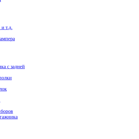
и т.д.
бампера
ка с задней
полки
лок
а
иборов
агажника