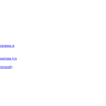
корзина и
иатора (со
татной)