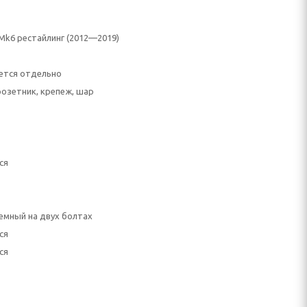
 Mk6 рестайлинг (2012—2019)
ется отдельно
розетник, крепеж, шар
ся
емный на двух болтах
ся
ся