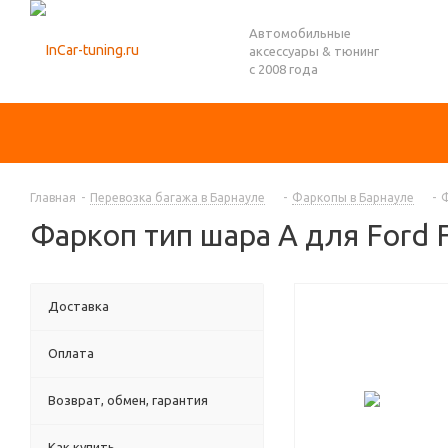
Автомобильные
аксессуары & тюнинг
с 2008 года
Главная
-
Перевозка багажа в Барнауле
-
Фаркопы в Барнауле
-
Ф
Фаркоп тип шара A для Ford F
Доставка
Оплата
Возврат, обмен, гарантия
Как купить