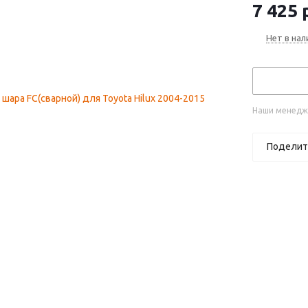
7 425
р
Нет в нал
Наши менедже
Поделит