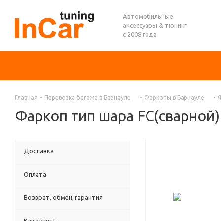
Автомобильные
аксессуары & тюнинг
с 2008 года
Главная
-
Перевозка багажа в Барнауле
-
Фаркопы в Барнауле
-
Ф
Фаркоп тип шара FC(сварной) 
Доставка
Оплата
Возврат, обмен, гарантия
Как купить