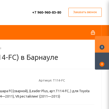
+7 960-960-83-80
Заказать звонок
0
е
14-FC) в Барнауле
0
Артикул:
T114-FC
ара FC(сварной), (Leader Plus, арт.T114-FC, ) для Toyota
004—2011), VII рестайлинг (2011—2015)