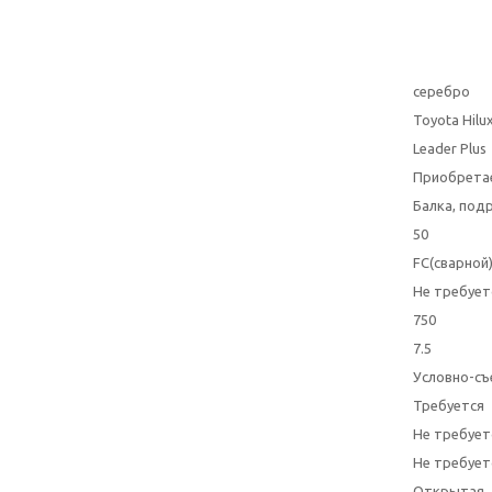
серебро
Toyota Hilu
Leader Plus
Приобрета
Балка, под
50
FC(сварной
Не требует
750
7.5
Условно-съ
Требуется
Не требует
Не требует
Открытая