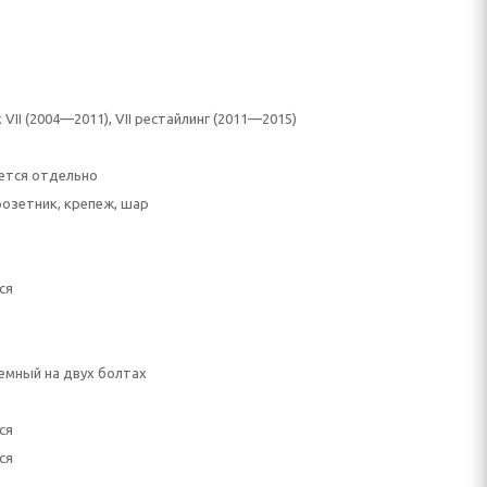
x VII (2004—2011), VII рестайлинг (2011—2015)
ется отдельно
розетник, крепеж, шар
)
ся
емный на двух болтах
ся
ся