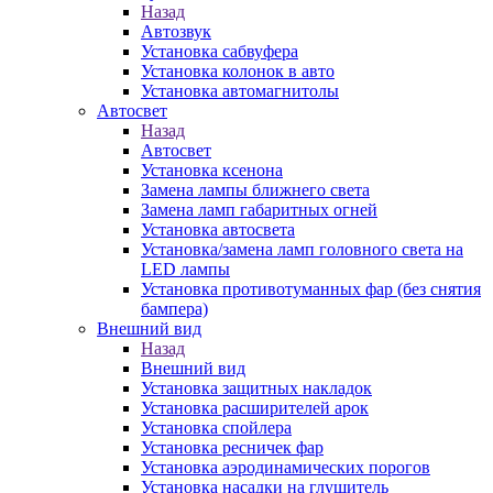
Назад
Автозвук
Установка сабвуфера
Установка колонок в авто
Установка автомагнитолы
Автосвет
Назад
Автосвет
Установка ксенона
Замена лампы ближнего света
Замена ламп габаритных огней
Установка автосвета
Установка/замена ламп головного света на
LED лампы
Установка противотуманных фар (без снятия
бампера)
Внешний вид
Назад
Внешний вид
Установка защитных накладок
Установка расширителей арок
Установка спойлера
Установка ресничек фар
Установка аэродинамических порогов
Установка насадки на глушитель