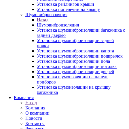
Установка рейлингов крыши
Установка поперечин на крышу
Шумовиброизоляция
Назад
Шумовиброизоляция
Установка шумовиброизоляции багажника с
задней дверью
Установка шумовиброизоляции задней
полки
Установка шумовиброизоляции капота
Установка шумовиброизоляции подкрылок
Установка шумовиброизоляции пола
Установка шумовиброизоляции потолка
Установка шумовиброизоляции дверей
Установка шумоизоляции на панель
приборов
Установка шумоизоляции на крышку
багажника
Компания
Назад
Компания
О компании
Новости
Контакты
Реквизиты