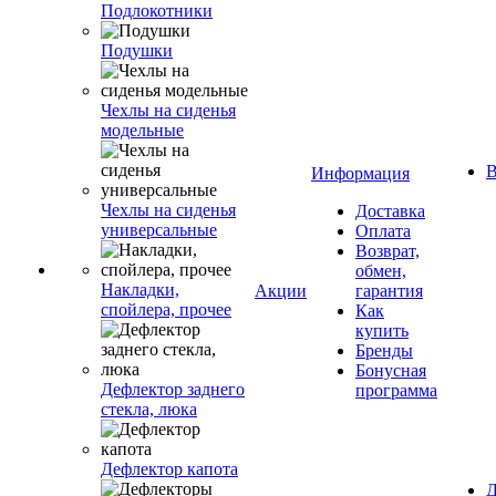
Подлокотники
Подушки
Чехлы на сиденья
модельные
В
Информация
Чехлы на сиденья
Доставка
универсальные
Оплата
Возврат,
обмен,
Накладки,
Акции
гарантия
спойлера, прочее
Как
купить
Бренды
Бонусная
Дефлектор заднего
программа
стекла, люка
Дефлектор капота
Д