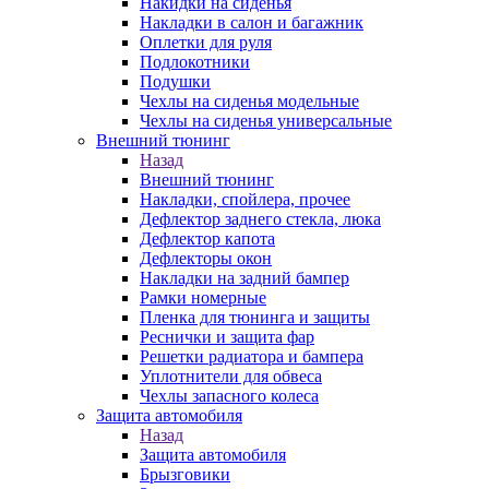
Накидки на сиденья
Накладки в салон и багажник
Оплетки для руля
Подлокотники
Подушки
Чехлы на сиденья модельные
Чехлы на сиденья универсальные
Внешний тюнинг
Назад
Внешний тюнинг
Накладки, спойлера, прочее
Дефлектор заднего стекла, люка
Дефлектор капота
Дефлекторы окон
Накладки на задний бампер
Рамки номерные
Пленка для тюнинга и защиты
Реснички и защита фар
Решетки радиатора и бампера
Уплотнители для обвеса
Чехлы запасного колеса
Защита автомобиля
Назад
Защита автомобиля
Брызговики