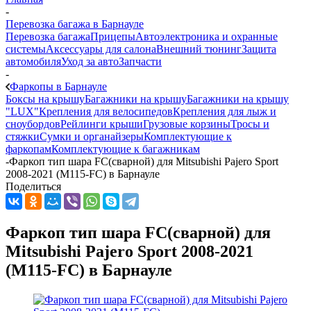
-
Перевозка багажа в Барнауле
Перевозка багажа
Прицепы
Автоэлектроника и охранные
системы
Аксессуары для салона
Внешний тюнинг
Защита
автомобиля
Уход за авто
Запчасти
-
Фаркопы в Барнауле
Боксы на крышу
Багажники на крышу
Багажники на крышу
"LUX"
Крепления для велосипедов
Крепления для лыж и
сноубордов
Рейлинги крыши
Грузовые корзины
Тросы и
стяжки
Сумки и органайзеры
Комплектующие к
фаркопам
Комплектующие к багажникам
-
Фаркоп тип шара FC(сварной) для Mitsubishi Pajero Sport
2008-2021 (M115-FC) в Барнауле
Поделиться
Фаркоп тип шара FC(сварной) для
Mitsubishi Pajero Sport 2008-2021
(M115-FC) в Барнауле