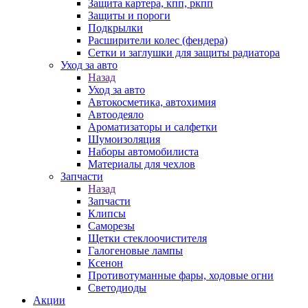
Защита картера, кпп, ркпп
Защиты и пороги
Подкрылки
Расширители колес (фендера)
Сетки и заглушки для защиты радиатора
Уход за авто
Назад
Уход за авто
Автокосметика, автохимия
Автоодеяло
Ароматизаторы и салфетки
Шумоизоляция
Наборы автомобилиста
Материалы для чехлов
Запчасти
Назад
Запчасти
Клипсы
Саморезы
Щетки стеклоочистителя
Галогеновые лампы
Ксенон
Противотуманные фары, ходовые огни
Светодиоды
Акции