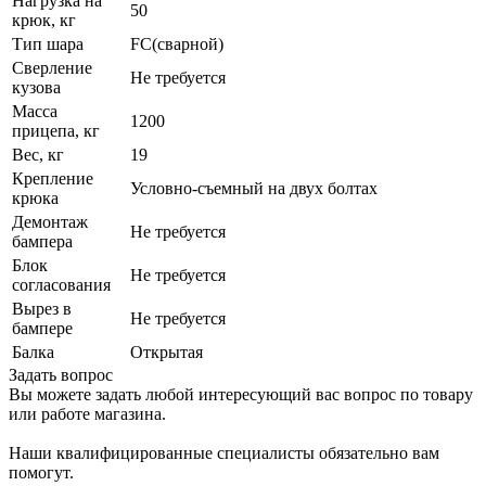
Нагрузка на
50
крюк, кг
Тип шара
FC(сварной)
Сверление
Не требуется
кузова
Масса
1200
прицепа, кг
Вес, кг
19
Крепление
Условно-съемный на двух болтах
крюка
Демонтаж
Не требуется
бампера
Блок
Не требуется
согласования
Вырез в
Не требуется
бампере
Балка
Открытая
Задать вопрос
Вы можете задать любой интересующий вас вопрос по товару
или работе магазина.
Наши квалифицированные специалисты обязательно вам
помогут.