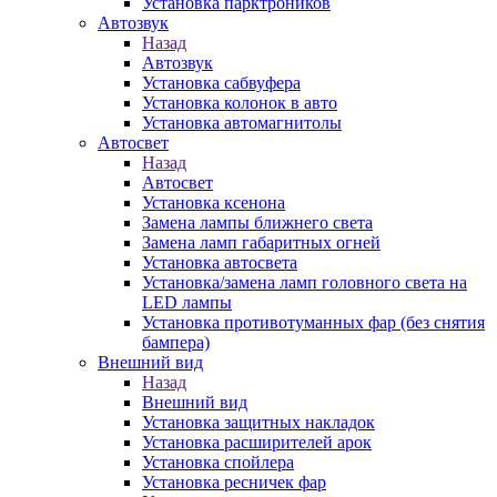
Установка парктроников
Автозвук
Назад
Автозвук
Установка сабвуфера
Установка колонок в авто
Установка автомагнитолы
Автосвет
Назад
Автосвет
Установка ксенона
Замена лампы ближнего света
Замена ламп габаритных огней
Установка автосвета
Установка/замена ламп головного света на
LED лампы
Установка противотуманных фар (без снятия
бампера)
Внешний вид
Назад
Внешний вид
Установка защитных накладок
Установка расширителей арок
Установка спойлера
Установка ресничек фар