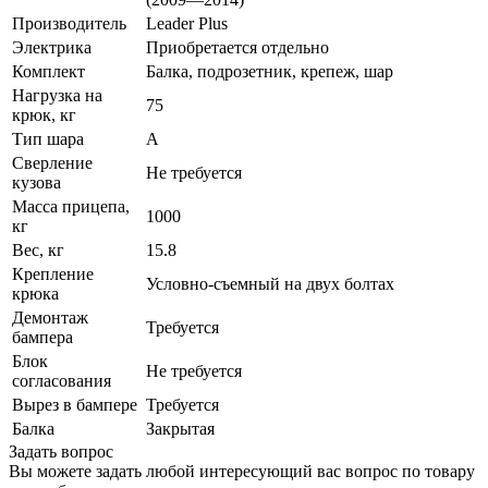
Производитель
Leader Plus
Электрика
Приобретается отдельно
Комплект
Балка, подрозетник, крепеж, шар
Нагрузка на
75
крюк, кг
Тип шара
A
Сверление
Не требуется
кузова
Масса прицепа,
1000
кг
Вес, кг
15.8
Крепление
Условно-съемный на двух болтах
крюка
Демонтаж
Требуется
бампера
Блок
Не требуется
согласования
Вырез в бампере
Требуется
Балка
Закрытая
Задать вопрос
Вы можете задать любой интересующий вас вопрос по товару