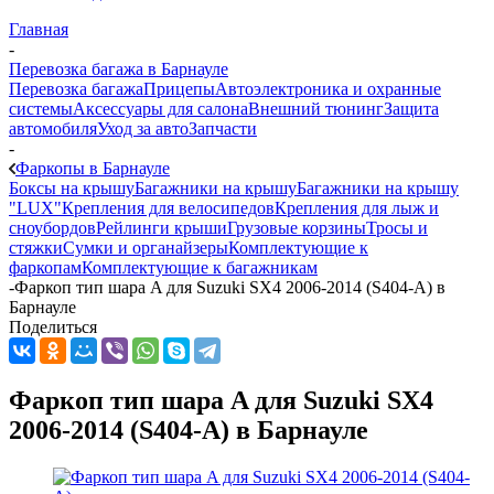
Главная
-
Перевозка багажа в Барнауле
Перевозка багажа
Прицепы
Автоэлектроника и охранные
системы
Аксессуары для салона
Внешний тюнинг
Защита
автомобиля
Уход за авто
Запчасти
-
Фаркопы в Барнауле
Боксы на крышу
Багажники на крышу
Багажники на крышу
"LUX"
Крепления для велосипедов
Крепления для лыж и
сноубордов
Рейлинги крыши
Грузовые корзины
Тросы и
стяжки
Сумки и органайзеры
Комплектующие к
фаркопам
Комплектующие к багажникам
-
Фаркоп тип шара A для Suzuki SX4 2006-2014 (S404-A) в
Барнауле
Поделиться
Фаркоп тип шара A для Suzuki SX4
2006-2014 (S404-A) в Барнауле