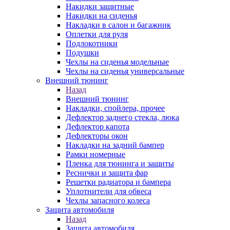
Накидки защитные
Накидки на сиденья
Накладки в салон и багажник
Оплетки для руля
Подлокотники
Подушки
Чехлы на сиденья модельные
Чехлы на сиденья универсальные
Внешний тюнинг
Назад
Внешний тюнинг
Накладки, спойлера, прочее
Дефлектор заднего стекла, люка
Дефлектор капота
Дефлекторы окон
Накладки на задний бампер
Рамки номерные
Пленка для тюнинга и защиты
Реснички и защита фар
Решетки радиатора и бампера
Уплотнители для обвеса
Чехлы запасного колеса
Защита автомобиля
Назад
Защита автомобиля