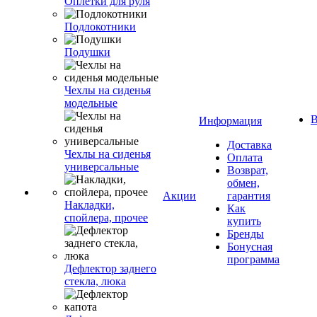
Оплетки для руля
Подлокотники
Подушки
Чехлы на сиденья
модельные
В
Информация
Доставка
Чехлы на сиденья
Оплата
универсальные
Возврат,
обмен,
Акции
гарантия
Накладки,
Как
спойлера, прочее
купить
Бренды
Бонусная
программа
Дефлектор заднего
стекла, люка