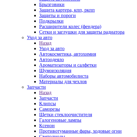
Брызговики
Защита картера, кпп, ркпп
Защиты и пороги
Подкрылки
Расширители колес (фендера)
Сетки и заглушки для защиты радиатора
Уход за авто
Назад
Уход за авто
Автокосметика, автохимия
Автоодеяло
Ароматизаторы и салфетки
Шумоизоляция
Наборы автомобилиста
Материалы для чехлов
Запчасти
Назад
Запчасти
Клипсы
Саморезы
Щетки стеклоочистителя
Галогеновые лампы
Ксенон
Противотуманные фары, ходовые огни
Светодиоды