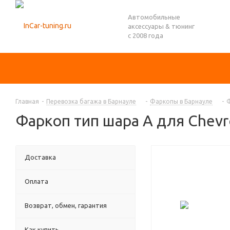
Автомобильные
аксессуары & тюнинг
с 2008 года
Главная
-
Перевозка багажа в Барнауле
-
Фаркопы в Барнауле
-
Ф
Фаркоп тип шара A для Chevro
Доставка
Оплата
Возврат, обмен, гарантия
Как купить