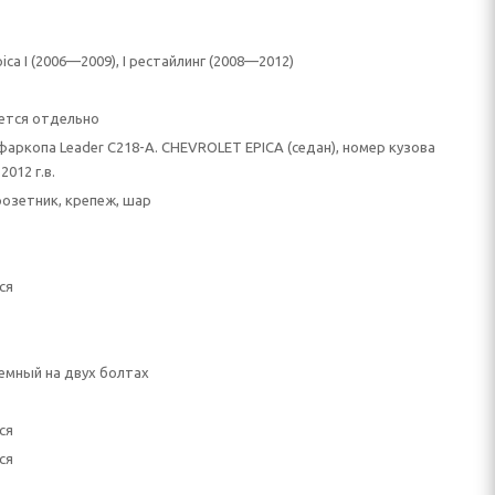
pica I (2006—2009), I рестайлинг (2008—2012)
ется отдельно
фаркопа Leader C218-A. CHEVROLET EPICA (седан), номер кузова
2012 г.в.
розетник, крепеж, шар
ся
емный на двух болтах
ся
ся