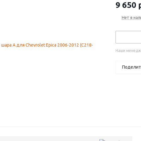
9 650
р
Нет в нал
Наши менедже
Поделит