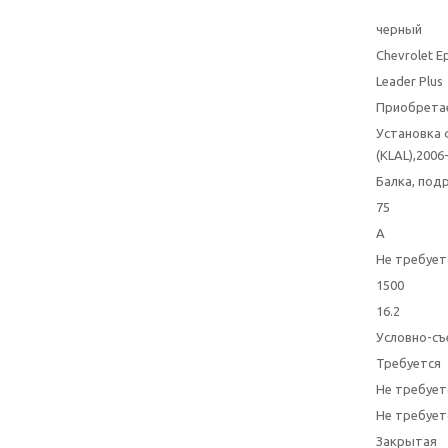
черный
Chevrolet E
Leader Plus
Приобрета
Установка 
(KLAL),2006-
Балка, под
75
A
Не требует
1500
16.2
Условно-съ
Требуется
Не требует
Не требует
Закрытая