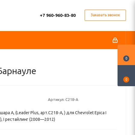
+7 960-960-83-80
Заказать звонок
0
 Барнауле
0
Артикул:
C218-A
ара A, (Leader Plus, арт.C218-A, ) для Chevrolet Epica I
, I рестайлинг (2008—2012)