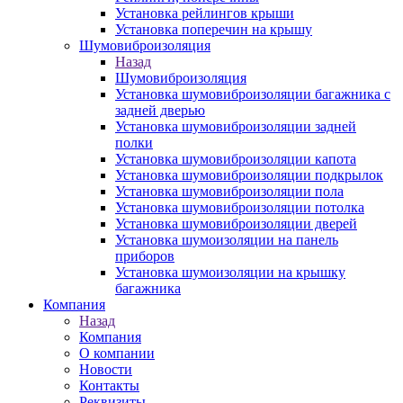
Установка рейлингов крыши
Установка поперечин на крышу
Шумовиброизоляция
Назад
Шумовиброизоляция
Установка шумовиброизоляции багажника с
задней дверью
Установка шумовиброизоляции задней
полки
Установка шумовиброизоляции капота
Установка шумовиброизоляции подкрылок
Установка шумовиброизоляции пола
Установка шумовиброизоляции потолка
Установка шумовиброизоляции дверей
Установка шумоизоляции на панель
приборов
Установка шумоизоляции на крышку
багажника
Компания
Назад
Компания
О компании
Новости
Контакты
Реквизиты