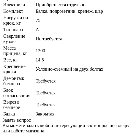
Электрика
Приобретается отдельно
Комплект
Балка, подрозетник, крепеж, шар
Нагрузка на
75
крюк, кг
Тип шара
A
Сверление
Не требуется
кузова
Масса
1200
прицепа, кг
Вес, кг
14.5
Крепление
Условно-съемный на двух болтах
крюка
Демонтаж
Требуется
бампера
Блок
Требуется
согласования
Вырез в
Требуется
бампере
Балка
Закрытая
Задать вопрос
Вы можете задать любой интересующий вас вопрос по товару
или работе магазина.