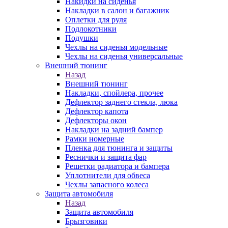
Накидки на сиденья
Накладки в салон и багажник
Оплетки для руля
Подлокотники
Подушки
Чехлы на сиденья модельные
Чехлы на сиденья универсальные
Внешний тюнинг
Назад
Внешний тюнинг
Накладки, спойлера, прочее
Дефлектор заднего стекла, люка
Дефлектор капота
Дефлекторы окон
Накладки на задний бампер
Рамки номерные
Пленка для тюнинга и защиты
Реснички и защита фар
Решетки радиатора и бампера
Уплотнители для обвеса
Чехлы запасного колеса
Защита автомобиля
Назад
Защита автомобиля
Брызговики