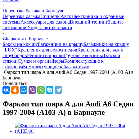
-
Перевозка багажа в Барнауле
Перевозка багажа
Прицепы
Автоэлектроника и охранные
системы
Аксессуары для салона
Внешний тюнинг
Защита
автомобиля
Уход за авто
Запчасти
-
Фаркопы в Барнауле
Боксы на крышу
Багажники на крышу
Багажники на крышу
"LUX"
Крепления для велосипедов
Крепления для лыж и
сноубордов
Рейлинги крыши
Грузовые корзины
Тросы и
стяжки
Сумки и органайзеры
Комплектующие к
фаркопам
Комплектующие к багажникам
-
Фаркоп тип шара A для Audi A6 Седан 1997-2004 (A103-A) в
Барнауле
Поделиться
Фаркоп тип шара A для Audi A6 Седан
1997-2004 (A103-A) в Барнауле