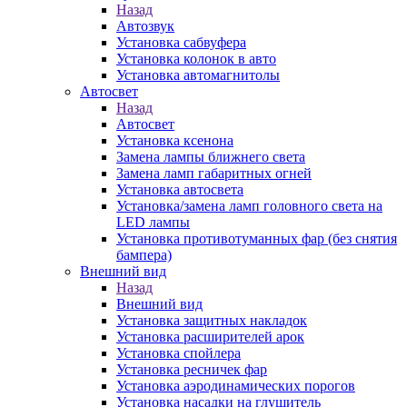
Назад
Автозвук
Установка сабвуфера
Установка колонок в авто
Установка автомагнитолы
Автосвет
Назад
Автосвет
Установка ксенона
Замена лампы ближнего света
Замена ламп габаритных огней
Установка автосвета
Установка/замена ламп головного света на
LED лампы
Установка противотуманных фар (без снятия
бампера)
Внешний вид
Назад
Внешний вид
Установка защитных накладок
Установка расширителей арок
Установка спойлера
Установка ресничек фар
Установка аэродинамических порогов
Установка насадки на глушитель