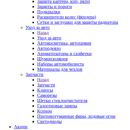
Защита картера, кпп, ркпп
Защиты и пороги
Подкрылки
Расширители колес (фендера)
Сетки и заглушки для защиты радиатора
Уход за авто
Назад
Уход за авто
Автокосметика, автохимия
Автоодеяло
Ароматизаторы и салфетки
Шумоизоляция
Наборы автомобилиста
Материалы для чехлов
Запчасти
Назад
Запчасти
Клипсы
Саморезы
Щетки стеклоочистителя
Галогеновые лампы
Ксенон
Противотуманные фары, ходовые огни
Светодиоды
Акции