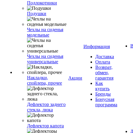
Подлокотники
Подушки
Чехлы на сиденья
модельные
В
Информация
Чехлы на сиденья
Доставка
универсальные
Оплата
Возврат,
обмен,
Накладки,
Акции
гарантия
спойлера, прочее
Как
купить
Бренды
Бонусная
Дефлектор заднего
программа
стекла, люка
Дефлектор капота
Д