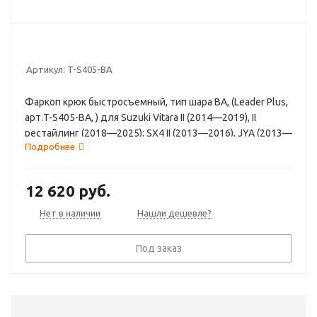
Артикул:
T-S405-BA
Фаркоп крюк быстросъемный, тип шара BA, (Leader Plus,
арт.T-S405-BA, ) для Suzuki Vitara II (2014—2019), II
рестайлинг (2018—2025); SX4 II (2013—2016), JYA (2013—
Подробнее
2016), II рестайлинг (2016—2022), JYA рестайлинг (2016
—2022) (C-Cross)
12 620
руб.
Нет в наличии
Нашли дешевле?
Под заказ