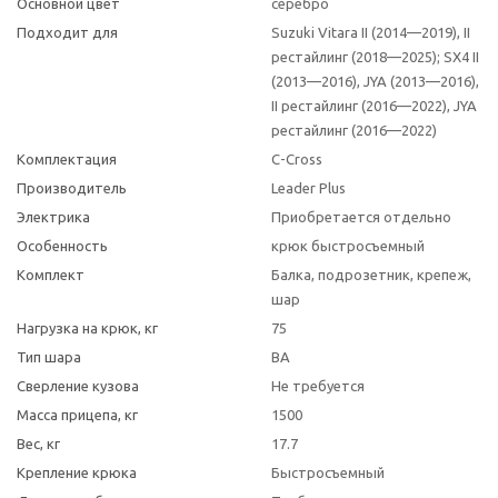
Основной цвет
серебро
Подходит для
Suzuki Vitara II (2014—2019), II
рестайлинг (2018—2025); SX4 II
(2013—2016), JYA (2013—2016),
II рестайлинг (2016—2022), JYA
рестайлинг (2016—2022)
Комплектация
C-Cross
Производитель
Leader Plus
Электрика
Приобретается отдельно
Особенность
крюк быстросъемный
Комплект
Балка, подрозетник, крепеж,
шар
Нагрузка на крюк, кг
75
Тип шара
BA
Сверление кузова
Не требуется
Масса прицепа, кг
1500
Вес, кг
17.7
Крепление крюка
Быстросъемный