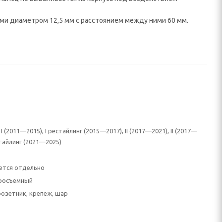
ми диаметром 12,5 мм с расстоянием между ними 60 мм.
I (2011—2015), I рестайлинг (2015—2017), II (2017—2021), II (2017—
естайлинг (2021—2025)
ется отдельно
росъемный
розетник, крепеж, шар