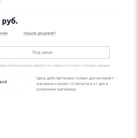
(2017—2022), II рестайлинг (2021—2025)
руб.
ичии
Нашли дешевле?
Под заказ
ры обязательно свяжутся с вами и уточнят условия заказа
Цена действительна только для интернет-
ься
магазина и может отличаться от цен в
розничных магазинах