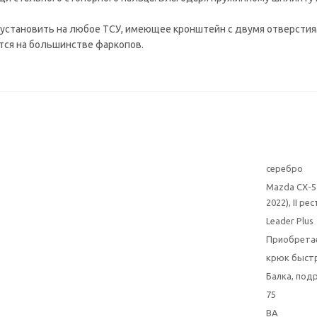
 установить на любое ТСУ, имеющее кронштейн с двумя отверстия
тся на большинстве фаркопов.
серебро
Mazda CX-5 
2022), II р
Leader Plus
Приобрета
крюк быст
Балка, под
75
BA