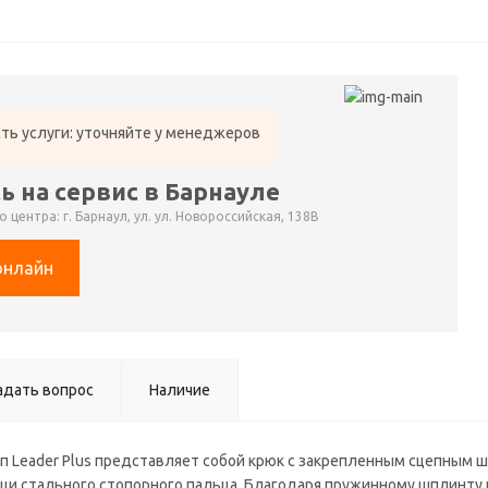
ть услуги: уточняйте у менеджеров
ь на сервис в Барнауле
 центра: г. Барнаул, ул. ул. Новороссийская, 138В
онлайн
адать вопрос
Наличие
 Leader Plus представляет собой крюк с закрепленным сцепным ш
щи стального стопорного пальца. Благодаря пружинному шплинту 