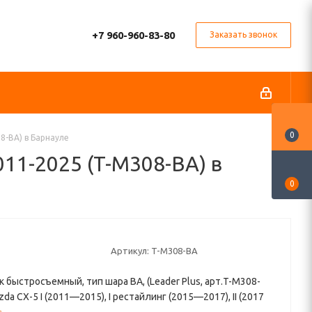
+7 960-960-83-80
Заказать звонок
0
8-BA) в Барнауле
11-2025 (T-M308-BA) в
0
Артикул:
T-M308-BA
 быстросъемный, тип шара BA, (Leader Plus, арт.T-M308-
zda CX-5 I (2011—2015), I рестайлинг (2015—2017), II (2017