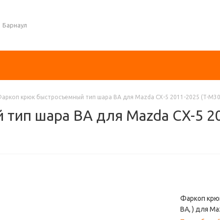
Барнаул
аркоп крюк быстросъемный тип шара BA для Mazda CX-5 2011-2025 (T-M30
тип шара BA для Mazda CX-5 20
Фаркоп крюк
BA, ) для Ma