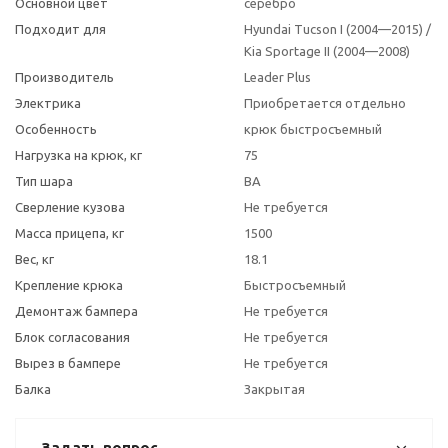
Основной цвет
серебро
Подходит для
Hyundai Tucson I (2004—2015) /
Kia Sportage II (2004—2008)
Производитель
Leader Plus
Электрика
Приобретается отдельно
Особенность
крюк быстросъемный
Нагрузка на крюк, кг
75
Тип шара
BA
Сверление кузова
Не требуется
Масса прицепа, кг
1500
Вес, кг
18.1
Крепление крюка
Быстросъемный
Демонтаж бампера
Не требуется
Блок согласования
Не требуется
Вырез в бампере
Не требуется
Балка
Закрытая
Задать вопрос