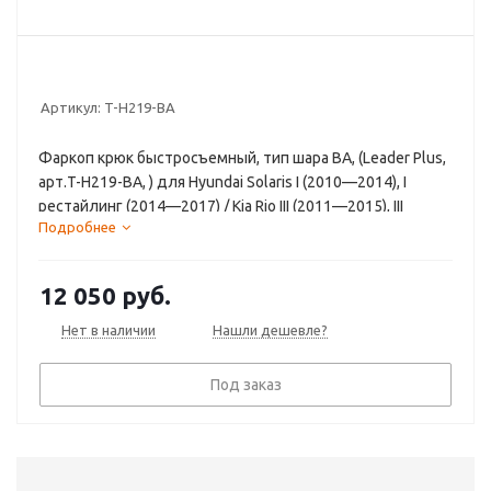
Артикул:
T-H219-BA
Фаркоп крюк быстросъемный, тип шара BA, (Leader Plus,
арт.T-H219-BA, ) для Hyundai Solaris I (2010—2014), I
рестайлинг (2014—2017) / Kia Rio III (2011—2015), III
Подробнее
рестайлинг (2015—2017)
12 050
руб.
Нет в наличии
Нашли дешевле?
Под заказ