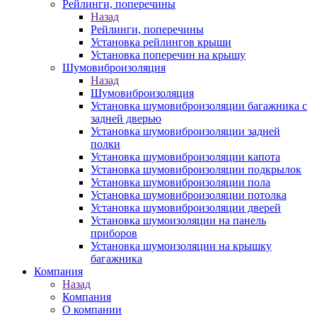
Рейлинги, поперечины
Назад
Рейлинги, поперечины
Установка рейлингов крыши
Установка поперечин на крышу
Шумовиброизоляция
Назад
Шумовиброизоляция
Установка шумовиброизоляции багажника с
задней дверью
Установка шумовиброизоляции задней
полки
Установка шумовиброизоляции капота
Установка шумовиброизоляции подкрылок
Установка шумовиброизоляции пола
Установка шумовиброизоляции потолка
Установка шумовиброизоляции дверей
Установка шумоизоляции на панель
приборов
Установка шумоизоляции на крышку
багажника
Компания
Назад
Компания
О компании