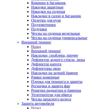
Коврики в багажник
Накидки защитные
Накидки на сиденья
Накладки в салон и багажник
Оплетки для руля
Подлокотники
Подушки
Чехлы на сиденья модельные
Чехлы на сиденья универсальные
Внешний тюнинг
Назад
Внешний тюнинг
Накладки, спойлера, прочее
Дефлектор заднего стекла, люка
Дефлектор капота
Дефлекторы окон
Накладки на задний бампер
Рамки номерные
Пленка для тюнинга и защиты
Реснички и защита фар
Решетки радиатора и бампера
Уплотнители для обвеса
Чехлы запасного колеса
Защита автомобиля
Назад