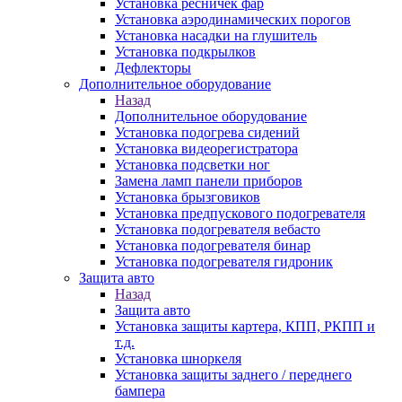
Установка ресничек фар
Установка аэродинамических порогов
Установка насадки на глушитель
Установка подкрылков
Дефлекторы
Дополнительное оборудование
Назад
Дополнительное оборудование
Установка подогрева сидений
Установка видеорегистратора
Установка подсветки ног
Замена ламп панели приборов
Установка брызговиков
Установка предпускового подогревателя
Установка подогревателя вебасто
Установка подогревателя бинар
Установка подогревателя гидроник
Защита авто
Назад
Защита авто
Установка защиты картера, КПП, РКПП и
т.д.
Установка шноркеля
Установка защиты заднего / переднего
бампера