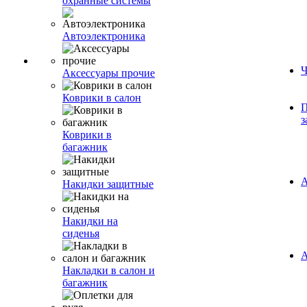
охранные системы
Автоэлектроника
Ч
Аксессуары прочие
Коврики в салон
П
з
Коврики в
багажник
А
Накидки защитные
Накидки на
сиденья
А
Накладки в салон и
багажник