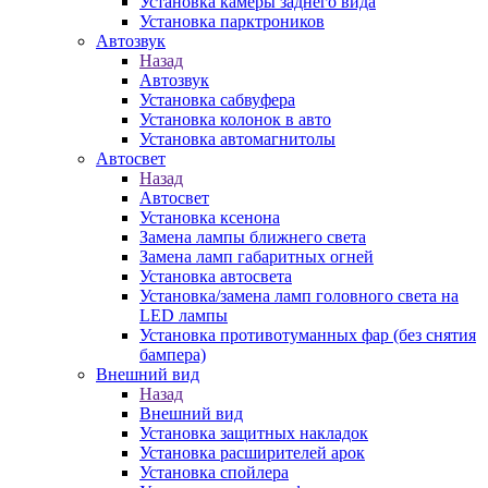
Установка камеры заднего вида
Установка парктроников
Автозвук
Назад
Автозвук
Установка сабвуфера
Установка колонок в авто
Установка автомагнитолы
Автосвет
Назад
Автосвет
Установка ксенона
Замена лампы ближнего света
Замена ламп габаритных огней
Установка автосвета
Установка/замена ламп головного света на
LED лампы
Установка противотуманных фар (без снятия
бампера)
Внешний вид
Назад
Внешний вид
Установка защитных накладок
Установка расширителей арок
Установка спойлера