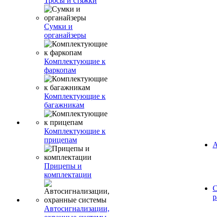
Тросы и стяжки
Сумки и
органайзеры
Комплектующие к
фаркопам
Комплектующие к
багажникам
Комплектующие к
прицепам
А
Прицепы и
комплектации
С
р
Автосигнализации,