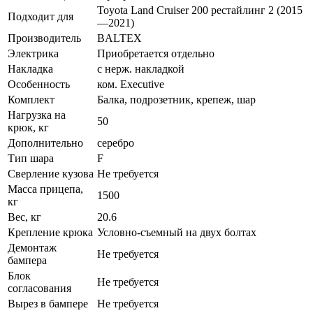
Toyota Land Cruiser 200 рестайлинг 2 (2015
Подходит для
—2021)
Производитель
BALTEX
Электрика
Приобретается отдельно
Накладка
с нерж. накладкой
Особенность
ком. Executive
Комплект
Балка, подрозетник, крепеж, шар
Нагрузка на
50
крюк, кг
Дополнительно
серебро
Тип шара
F
Сверление кузова
Не требуется
Масса прицепа,
1500
кг
Вес, кг
20.6
Крепление крюка
Условно-съемный на двух болтах
Демонтаж
Не требуется
бампера
Блок
Не требуется
согласования
Вырез в бампере
Не требуется