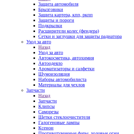
Защита автомобиля
Брызговики
Защита картера, кпп, ркпп
Защиты и пороги
Подкрылки
Расширители колес (фендера)
Сетки и заглушки для защиты радиатора
Уход за авто
Назад
Уход за авто
Автокосметика, автохимия
Автоодеяло
Ароматизаторы и салфетки
Шумоизоляция
Наборы автомобилиста
Материалы для чехлов
Запчасти
Назад
Запчасти
Клипсы
Саморезы
Щетки стеклоочистителя
Галогеновые лампы
Ксенон
Противотуманные фары, ходовые огни