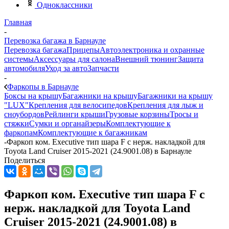
Одноклассники
Главная
-
Перевозка багажа в Барнауле
Перевозка багажа
Прицепы
Автоэлектроника и охранные
системы
Аксессуары для салона
Внешний тюнинг
Защита
автомобиля
Уход за авто
Запчасти
-
Фаркопы в Барнауле
Боксы на крышу
Багажники на крышу
Багажники на крышу
"LUX"
Крепления для велосипедов
Крепления для лыж и
сноубордов
Рейлинги крыши
Грузовые корзины
Тросы и
стяжки
Сумки и органайзеры
Комплектующие к
фаркопам
Комплектующие к багажникам
-
Фаркоп ком. Executive тип шара F с нерж. накладкой для
Toyota Land Cruiser 2015-2021 (24.9001.08) в Барнауле
Поделиться
Фаркоп ком. Executive тип шара F с
нерж. накладкой для Toyota Land
Cruiser 2015-2021 (24.9001.08) в