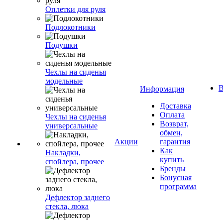
Оплетки для руля
Подлокотники
Подушки
Чехлы на сиденья
модельные
В
Информация
Доставка
Оплата
Чехлы на сиденья
Возврат,
универсальные
обмен,
Акции
гарантия
Как
Накладки,
купить
спойлера, прочее
Бренды
Бонусная
программа
Дефлектор заднего
стекла, люка