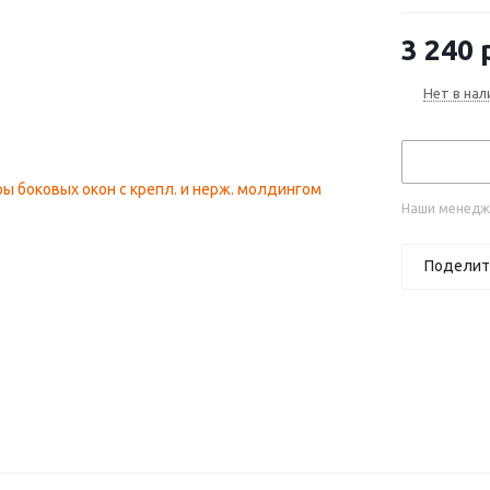
рестайлинг
3 240
р
Нет в нал
Наши менедже
Поделит