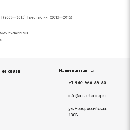
5 I (2009—2013), I рестайлинг (2013—2015)
нерж. молдингом
еж
Наши контакты
 на связи
+7 960-960-83-80
info@incar-tuning.ru
ул. Новороссийская,
138В