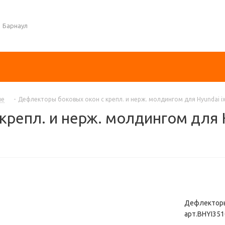
Барнаул
ле
-
Дефлекторы боковых окон с крепл. и нерж. молдингом для Hyundai ix
репл. и нерж. молдингом для H
Дефлекторы 
арт.BHYI3510