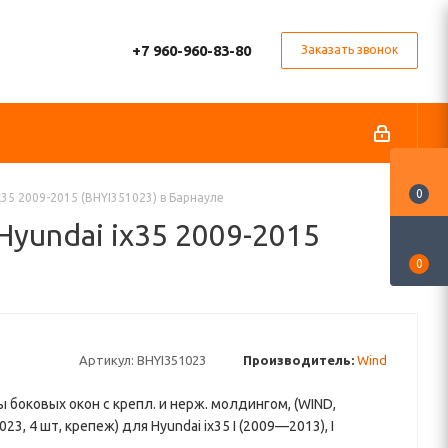
+7 960-960-83-80
Заказать звонок
0
35 2009-2015 (BHYI351023) в Барнауле
yundai ix35 2009-2015
0
Артикул:
BHYI351023
Производитель:
Wind
боковых окон с крепл. и нерж. молдингом, (WIND,
23, 4 шт, крепеж) для Hyundai ix35 I (2009—2013), I