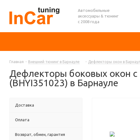
Автомобильные
аксессуары & тюнинг
с 2008 года
Главная
-
Внешний тюнинг в Барнауле
-
Дефлекторы окон в Барнау
Дефлекторы боковых окон с к
(BHYI351023) в Барнауле
Доставка
Оплата
Возврат, обмен, гарантия