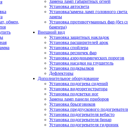
Замена ламп габаритных огней
я
Установка автосвета
вка
Установка/замена ламп головного свет
та
лампы
ат, обмен,
Установка противотуманных фар (без с
тия
бампера)
упить
Внешний вид
ды
Установка защитных накладок
ная
Установка расширителей арок
рамма
Установка спойлера
Установка ресничек фар
Установка аэродинамических порогов
Установка насадки на глушитель
Установка подкрылков
Дефлекторы
Дополнительное оборудование
Установка подогрева сидений
Установка видеорегистратора
Установка подсветки ног
Замена ламп панели приборов
Установка брызговиков
Установка предпускового подогревател
Установка подогревателя вебасто
Установка подогревателя бинар
Установка подогревателя гидроник