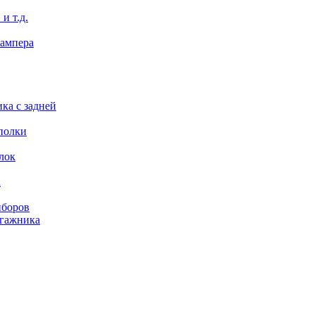
и т.д.
бампера
ка с задней
полки
лок
а
иборов
агажника