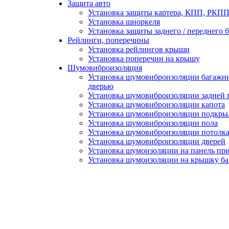
Защита авто
Установка защиты картера, КПП, РКПП 
Установка шноркеля
Установка защиты заднего / переднего 
Рейлинги, поперечины
Установка рейлингов крыши
Установка поперечин на крышу
Шумовиброизоляция
Установка шумовиброизоляции багажни
дверью
Установка шумовиброизоляции задней 
Установка шумовиброизоляции капота
Установка шумовиброизоляции подкры
Установка шумовиброизоляции пола
Установка шумовиброизоляции потолк
Установка шумовиброизоляции дверей
Установка шумоизоляции на панель пр
Установка шумоизоляции на крышку б