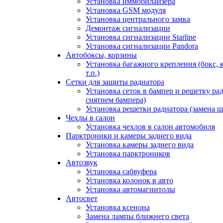
Установка иммобилайзера
Установка GSM модуля
Установка центрального замка
Демонтаж сигнализации
Установка сигнализации Starline
Установка сигнализации Pandora
Автобоксы, корзины
Установка багажного крепления (бокс, 
т.п.)
Сетки для защиты радиатора
Установка сеток в бампер и решетку рад
снятием бампера)
Установка решетки радиатора (замена ш
Чехлы в салон
Установка чехлов в салон автомобиля
Парктроники и камеры заднего вида
Установка камеры заднего вида
Установка парктроников
Автозвук
Установка сабвуфера
Установка колонок в авто
Установка автомагнитолы
Автосвет
Установка ксенона
Замена лампы ближнего света