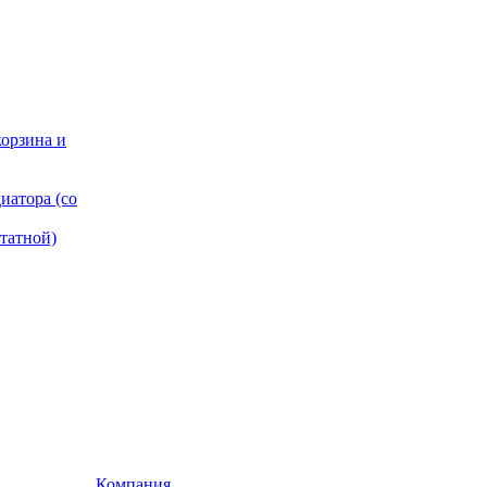
корзина и
иатора (со
татной)
Компания