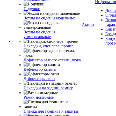
Информаци
Подушки
Доста
Опла
Чехлы на сиденья модельные
Возвр
Акции
гаран
Как к
Чехлы на сиденья
Брен
универсальные
Бонус
прог
Накладки, спойлера, прочее
Дефлектор заднего стекла, люка
Дефлектор капота
Дефлекторы окон
Накладки на задний бампер
Рамки номерные
Пленка для тюнинга и защиты