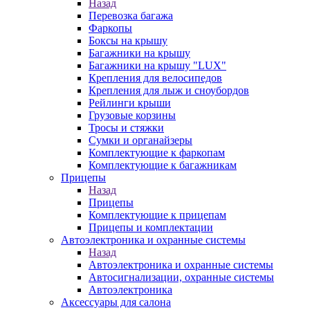
Назад
Перевозка багажа
Фаркопы
Боксы на крышу
Багажники на крышу
Багажники на крышу "LUX"
Крепления для велосипедов
Крепления для лыж и сноубордов
Рейлинги крыши
Грузовые корзины
Тросы и стяжки
Сумки и органайзеры
Комплектующие к фаркопам
Комплектующие к багажникам
Прицепы
Назад
Прицепы
Комплектующие к прицепам
Прицепы и комплектации
Автоэлектроника и охранные системы
Назад
Автоэлектроника и охранные системы
Автосигнализации, охранные системы
Автоэлектроника
Аксессуары для салона