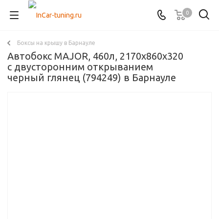
0
Боксы на крышу в Барнауле
Автобокс MAJOR, 460л, 2170х860х320
с двусторонним открыванием
черный глянец (794249) в Барнауле